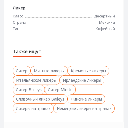
Ликер
Класс
Десертный
Страна
Мексика
Тип
Кофейный
Также ищут
Ликер
Мятные ликеры
Кремовые ликеры
Итальянские ликеры
Ирландские ликеры
Ликер Baileys
Ликер Minttu
Сливочный ликер Baileys
Финские ликеры
Ликеры на травах
Немецкие ликеры на травах