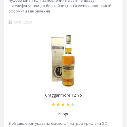
Чудова ціна! Після замовлення на сайті відразу
зателефонували ,та без зайвих,нав'язлевих пропозицій
оформили замовлення ..
04.01.2026
Cragganmore 12 Yo
Игорь
В объявлении указана ёмкость 1 литр , а прислали 0.7..