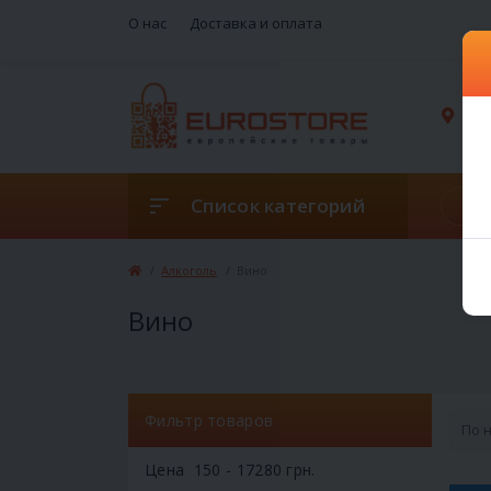
О нас
Доставка и оплата
г. 
Список категорий
Алкоголь
Вино
Вино
Фильтр товаров
Цена
150
-
17280
грн.