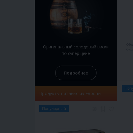
Объ
Оригинальный солодовый виски
Сух
по супер цене
Подробнее
Поп
Продукты питания из Европы
Популярный