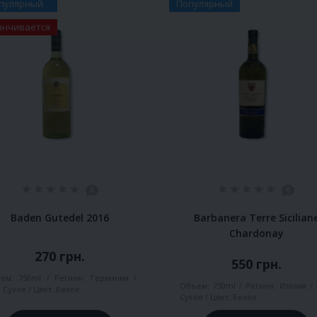
пулярный
Популярный
анчивается
0
0
Baden Gutedel 2016
Barbanera Terre Sicilian
Chardonay
270 грн.
550 грн.
ем:
750ml
Регион:
Германия
Объем:
750ml
Регион:
Италия
:
Сухое
Цвет:
Белое
Сухое
Цвет:
Белое