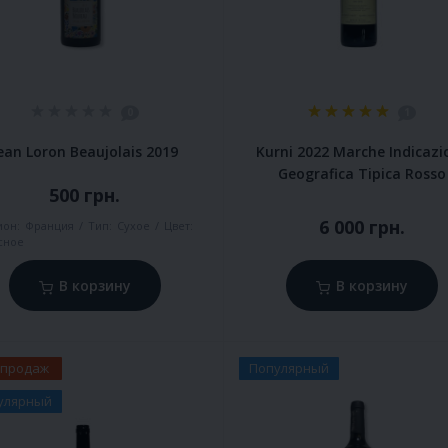
0
1
ean Loron Beaujolais 2019
Kurni 2022 Marche Indicazi
Geografica Tipica Rosso
500 грн.
6 000 грн.
ион:
Франция
Тип:
Сухое
Цвет:
сное
В корзину
В корзину
 продаж
Популярный
улярный