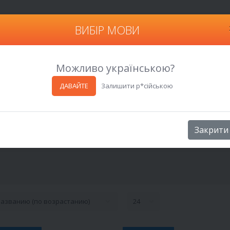
ВИБІР МОВИ
Харьков
Можливо українською?
ДАВАЙТЕ
Залишити р*сійською
Закрити