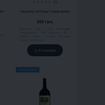
0
gio
Faustino VII Rioja Tempranillo
500 грн.
Крепость:
13%
Сорт винограда:
Темпранильо: 95%, Масуэло: 5%
Тип:
Объем:
750мл
Регион:
Испания,
Риоха
Тип:
Сухое
В корзину
Популярный