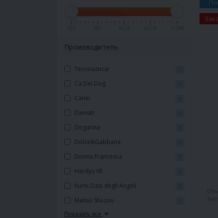
По
Зак
150
281
1632
6274
17280
Производитель
Tecnoazucar
1
Ca Del Dog
1
Canei
6
Damati
2
Dogarina
3
Dolce&Gabbana
1
Donna Francesca
5
Hardys VR
3
Kurni,Oasi degli Angeli
3
Объ
Тип
Matsui Shuzou
1
Показать все