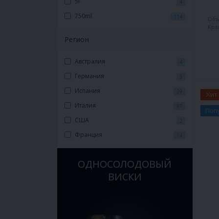
5l
4
750ml
114
Объ
Кра
Регион
Австралия
4
Германия
3
Испания
29
Хит
Италия
97
Поп
США
2
Франция
14
ОДНОСОЛОДОВЫЙ
ВИСКИ