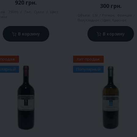
920 грн.
300 грн.
ем:
750ml
Тип:
Сухое
Цвет:
Объем:
1,5l
Регион:
Франция
сное
Полусладкое
Цвет:
Красное
В корзину
В корзину
 продаж
Хит продаж
улярный
Популярный