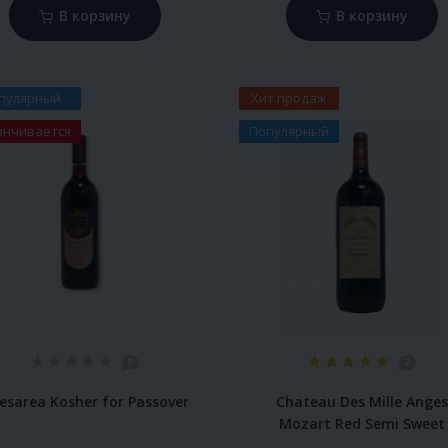
В корзину
В корзину
пулярный
Хит продаж
анчивается
Популярный
0
2
esarea Kosher for Passover
Chateau Des Mille Ange
Mozart Red Semi Sweet