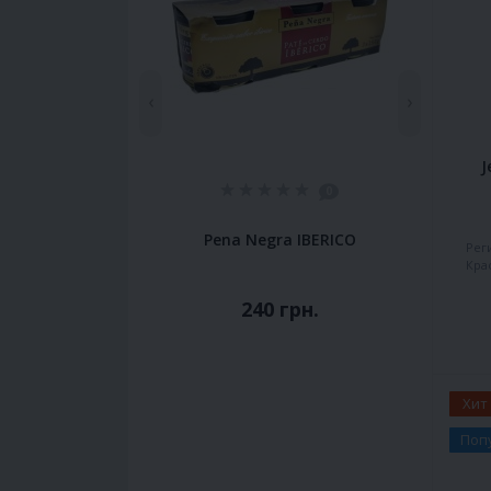
‹
›
J
0
Pena Negra IBERICO
Рег
Кра
240 грн.
Хит
Поп