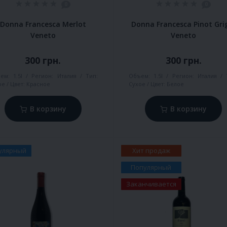
0
0
Donna Francesca Merlot
Donna Francesca Pinot Gri
Veneto
Veneto
300 грн.
300 грн.
ем:
1.5l
Регион:
Италия
Тип:
Объем:
1.5l
Регион:
Италия
ое
Цвет:
Красное
Сухое
Цвет:
Белое
В корзину
В корзину
улярный
Хит продаж
Популярный
Заканчивается