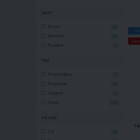
Цвет
Белое
58
По
Красное
84
Зак
Розовое
9
Тип
Полусладкое
7
Полусухое
10
Сладкое
5
Сухое
128
Объем
Ca
1.5l
33