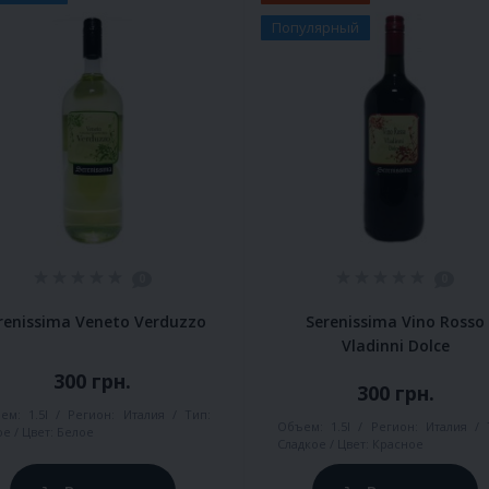
Популярный
0
0
renissima Veneto Verduzzo
Serenissima Vino Rosso
Vladinni Dolce
300 грн.
300 грн.
ем:
1.5l
Регион:
Италия
Тип:
Объем:
1.5l
Регион:
Италия
ое
Цвет:
Белое
Сладкое
Цвет:
Красное