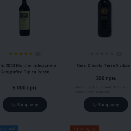
1
0
rni 2023 Marche Indicazione
Nero D'avola Terre Sicilia
Geografica Tipica Rosso
300 грн.
5 000 грн.
Объем:
1,5l
Регион:
Италия
Сухое
Цвет:
Красное
В корзину
В корзину
улярный
Хит продаж