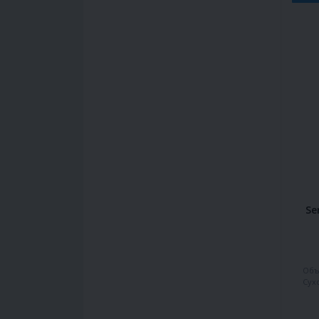
Se
Объ
Сух