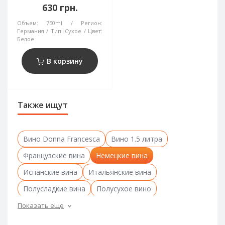
630 грн.
Объем:
750ml
Регион:
Германия
Тип:
Сухое
Цвет:
Белое
В корзину
Также ищут
Вино Donna Francesca
Вино 1.5 литра
Французские вина
Немецкие вина
Испанские вина
Итальянские вина
Полусладкие вина
Полусухое вино
Сладкие вина
Сухие вина
Показать еще
Сухие вина из Франции
Испанское сухое вино