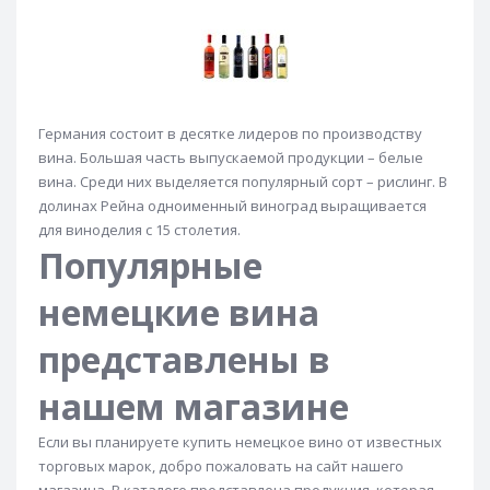
Итальянское сухое вино
Белые сухие вина
Французские белые сухие вина
Испанское белое сухое вино
Германия состоит в десятке лидеров по производству
Итальянские белые сухие вина
вина. Большая часть выпускаемой продукции – белые
Красное сухое вино
вина. Среди них выделяется популярный сорт – рислинг. В
долинах Рейна одноименный виноград выращивается
Французское красное сухое вино
для виноделия с 15 столетия.
Испанские красные сухие вина
Популярные
Итальянское сухое красное вино
Белое вино
немецкие вина
Французские белые вина
Белое немецкое вино
представлены в
Испанские белые вина
Итальянские белые вина
Красные вина
Французские красные вина
нашем магазине
Красное испанское вино
Если вы планируете купить немецкое вино от известных
Красные итальянские вина
Розовое вино
торговых марок, добро пожаловать на сайт нашего