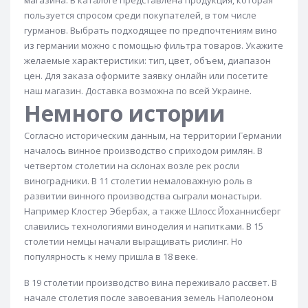
магазина. В каталоге представлена продукция, которая
пользуется спросом среди покупателей, в том числе
гурманов. Выбрать подходящее по предпочтениям вино
из германии можно с помощью фильтра товаров. Укажите
желаемые характеристики: тип, цвет, объем, диапазон
цен. Для заказа оформите заявку онлайн или посетите
наш магазин. Доставка возможна по всей Украине.
Немного истории
Согласно историческим данным, на территории Германии
началось винное производство с приходом римлян. В
четвертом столетии на склонах возле рек росли
виноградники. В 11 столетии немаловажную роль в
развитии винного производства сыграли монастыри.
Например Клостер Эбербах, а также Шлосс Йоханнисберг
славились технологиями виноделия и напитками. В 15
столетии немцы начали выращивать рислинг. Но
популярность к нему пришла в 18 веке.
В 19 столетии производство вина переживало рассвет. В
начале столетия после завоевания земель Наполеоном