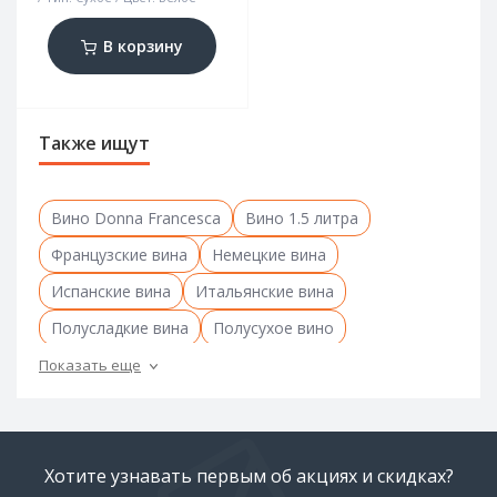
В корзину
Также ищут
Вино Donna Francesca
Вино 1.5 литра
Французские вина
Немецкие вина
Испанские вина
Итальянские вина
Полусладкие вина
Полусухое вино
Сладкие вина
Сухие вина
Показать еще
Сухие вина из Франции
Испанское сухое вино
Итальянское сухое вино
Белые сухие вина
Французские белые сухие вина
Хотите узнавать первым об акциях и скидках?