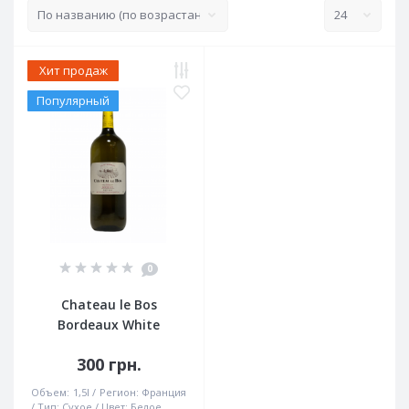
Хит продаж
Популярный
0
Chateau le Bos
Bordeaux White
300 грн.
Объем:
1,5l
Регион:
Франция
Тип:
Сухое
Цвет:
Белое