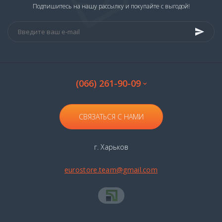
Испанское белое сухое вино
Подпишитесь на нашу рассылку и покупайте с выгодой!
Итальянские белые сухие вина
Красное сухое вино
Французское красное сухое вино
Испанские красные сухие вина
(066) 261-90-09
Итальянское сухое красное вино
Белое вино
Французские белые вина
Белое немецкое вино
СВЯЗАТЬСЯ С НАМИ
Испанские белые вина
Итальянские белые вина
Красные вина
Французские красные вина
г. Харьков
Красное испанское вино
Красные итальянские вина
Розовое вино
eurostore.team@gmail.com