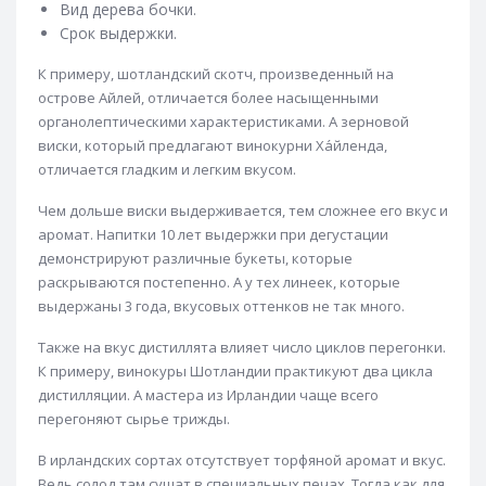
Вид дерева бочки.
Виски Glenmorangie
Glenmorangie 10 лет
Срок выдержки.
Glenmorangie 12 лет
Glenmorangie 18 лет
К примеру, шотландский скотч, произведенный на
острове Айлей, отличается более насыщенными
Виски The Glenrothes
Виски Grand Macnish
органолептическими характеристиками. А зерновой
Виски Grant's
Grant's 12 лет
Grant's 8 лет
виски, который предлагают винокурни Ха́йленда,
отличается гладким и легким вкусом.
Виски Haig Club
Виски Hankey Bannister
Виски Hart Brothers (HB)
Виски Heaven Hill
Чем дольше виски выдерживается, тем сложнее его вкус и
аромат. Напитки 10 лет выдержки при дегустации
Виски Highland Park
Highland Park 12 лет
демонстрируют различные букеты, которые
Highland Park 18 лет
Виски ileach
раскрываются постепенно. А у тех линеек, которые
выдержаны 3 года, вкусовых оттенков не так много.
Виски Isle of Skye
Виски J&B
Виски Jack Daniels
Также на вкус дистиллята влияет число циклов перегонки.
Подарочный набор виски Jack Daniels
К примеру, винокуры Шотландии практикуют два цикла
Виски Jameson
Виски Jim Beam
дистилляции. А мастера из Ирландии чаще всего
перегоняют сырье трижды.
Виски John Barr
Виски Johnnie Walker
Виски Jura
Виски Jura 10 лет
Виски Jura 16 лет
В ирландских сортах отсутствует торфяной аромат и вкус.
Ведь солод там сушат в специальных печах. Тогда как для