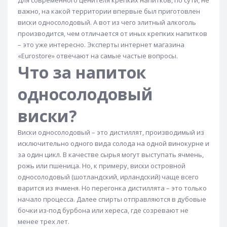
Для современного ценителя крепких напитков, по сути, не
важно, на какой территории впервые был приготовлен
Виски Buffalo
Виски Bulleit
Виски Bunnahabhain
виски односолодовый. А вот из чего элитный алкоголь
Виски Bunnahabhain 12 лет
Виски Bushmills
производится, чем отличается от иных крепких напитков
– это уже интересно. Эксперты интернет магазина
Виски Canadian Club
Виски Canadian Club 12 лет
«Eurostore» отвечают на самые частые вопросы.
Виски Caol Ila
Виски Caol Ila 12 лет
Что за напиток
Виски Cardhu
Виски Cardhu 12 лет
односолодовый
Виски Chivas Regal
Виски Chivas Regal 12 лет
виски?
Виски Chivas Regal 18 лет
Виски односолодовый – это дистиллят, производимый из
Виски Chivas Regal 21 год
исключительно одного вида солода на одной винокурне и
Виски Chivas Regal 25 лет
Виски Clan MacGregor
за один цикл. В качестве сырья могут выступать ячмень,
рожь или пшеница. Но, к примеру, виски островной
Виски Clontarf
Виски Cragganmore
односолодовый (шотландский, ирландский) чаще всего
Виски Cragganmore 12 лет
Виски Crown Royal
варится из ячменя. Но перегонка дистиллята – это только
начало процесса. Далее спирты отправляются в дубовые
Виски Cutty Sark
Виски Dalmore
бочки из-под бурбона или хереса, где созревают не
Виски Dalmore 12 лет
Виски Dalmore 15 лет
менее трех лет.