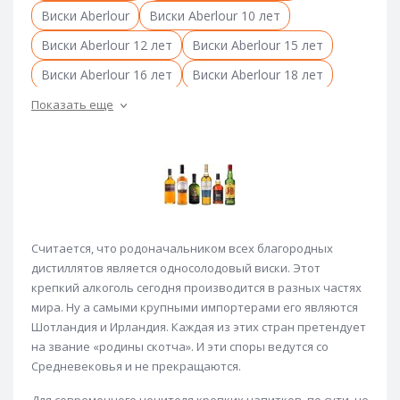
Виски Aberlour
Виски Aberlour 10 лет
Виски Aberlour 12 лет
Виски Aberlour 15 лет
Виски Aberlour 16 лет
Виски Aberlour 18 лет
Виски Akashi
Виски Amrut
Виски anCnoc
Показать еще
Виски anCnoc 12 лет
Виски Ardbeg
Виски Ardbeg 10 лет
Виски Ardmore
Виски Arran
Виски Arran 10 лет
Виски Auchentoshan
Виски Aultmore
Считается, что родоначальником всех благородных
Виски Balblair
Виски Ballantine's
дистиллятов является односолодовый виски. Этот
Виски Ballantruan
Виски Bell's
Виски Ben Nevis
крепкий алкоголь сегодня производится в разных частях
мира. Ну а самыми крупными импортерами его являются
Виски Benromach
Виски Black Bottle
Шотландия и Ирландия. Каждая из этих стран претендует
Виски Black Velvet
Виски Black Velvet 8 лет
на звание «родины скотча». И эти споры ведутся со
Средневековья и не прекращаются.
Виски Bookers
Виски Bowmore
Виски Bowmore 12 лет
Виски Bruichladdich