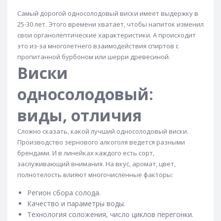
Виски Dalwhinnie
Виски Dalwhinnie 15 лет
Самый дорогой односолодовый виски имеет выдержку в
Виски Dewar's
Виски Dewars 12 лет
25-30 лет. Этого времени хватает, чтобы напиток изменил
свои органолептические характеристики. А происходит
Виски Dewars 18 лет
Виски Dimple
это из-за многолетнего взаимодействия спиртов с
Виски Dimple 15 лет
Виски Edradour
пропитанной бурбоном или шерри древесиной.
Виски
Виски Finlaggan
Виски Four Roses
Виски Glen Deveron
Виски Glen Garioch
односолодовый:
Виски Glen Grant
Виски Glen Moray
виды, отличия
Виски Glen Parker
Виски Glencadam
Сложно сказать, какой лучший односолодовый виски.
Виски Glendronach
Виски Glenfarclas
Производство зернового алкоголя ведется разными
Glenfarclas 12 лет
Виски Glenfiddich
брендами. И в линейках каждого есть сорт,
заслуживающий внимания. На вкус, аромат, цвет,
Glenfiddich 12 лет
Glenfiddich 15 лет
полнотелость влияют многочисленные факторы:
Glenfiddich 18 лет
Glenfiddich 19 лет
Регион сбора солода.
Glenfiddich 21 год
Виски Glengoyne
Качество и параметры воды.
Технология соложения, число циклов перегонки.
Виски Glenkinchie
Виски The Glenlivet