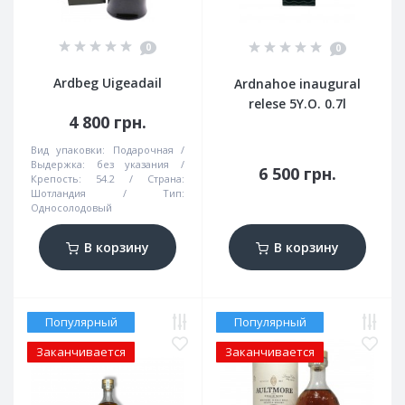
0
0
Ardbeg Uigeadail
Ardnahoe inaugural
relese 5Y.O. 0.7l
4 800 грн.
Вид упаковки:
Подарочная
Выдержка:
без указания
6 500 грн.
Крепость:
54.2
Страна:
Шотландия
Тип:
Односолодовый
В корзину
В корзину
Популярный
Популярный
Заканчивается
Заканчивается