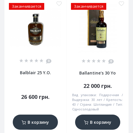
Заканчивается
Заканчивается
0
0
Balblair 25 Y.O.
Ballantine's 30 Yo
22 000 грн.
Вид упаковки:
Подарочная
26 600 грн.
Выдержка:
30 лет
Крепость:
43
Страна:
Шотландия
Тип:
Односолодовый
В корзину
В корзину