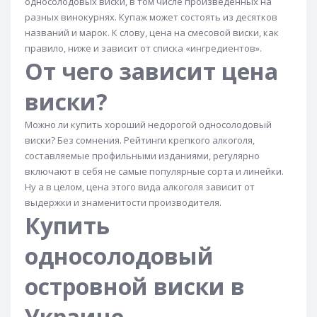
односолодовых виски, в том числе произведенных на
Виски Powers
Виски Quiet Man
разных винокурнях. Купаж может состоять из десятков
названий и марок. К слову, цена на смесовой виски, как
Виски Redbreast
Виски Redbreast 12 лет
правило, ниже и зависит от списка «ингредиентов».
Виски Royal Brackla
Виски Royal Lochnagar
От чего зависит цена
Виски Royal Salute
Виски Royal Salute
виски?
Виски Scottish Royal
Виски Scottish Stag
Можно ли купить хороший недорогой односолодовый
Виски Singleton
Виски Singleton 12 лет
виски? Без сомнения. Рейтинги крепкого алкоголя,
Виски Sir Edwards
Виски Smokehead
составляемые профильными изданиями, регулярно
включают в себя не самые популярные сорта и линейки.
Виски Speyburn
Виски Speyburn 10 лет
Ну а в целом, цена этого вида алкоголя зависит от
Ирландский виски
Японский виски
выдержки и знаменитости производителя.
Купить
Виски канадское
Шотландский виски
односолодовый
Американское виски
Тайваньский виски
Виски Strathisla
Виски Suntory
Виски Talisker
островной виски в
Виски Talisker 10 лет
Виски Teachers
Украине