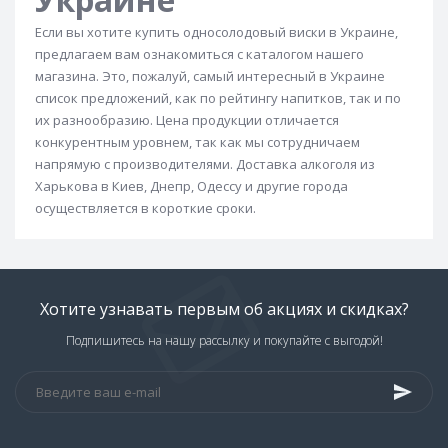
Виски Teeling
Виски The Balvenie
Если вы хотите купить односолодовый виски в Украине,
Виски Balvenie 12 лет
Виски Famous Grouse
предлагаем вам ознакомиться с каталогом нашего
Виски Yamazaki
Бурбоны
магазина. Это, пожалуй, самый интересный в Украине
список предложений, как по рейтингу напитков, так и по
Купажированный виски
их разнообразию. Цена продукции отличается
Ирландский купажированный виски
конкурентным уровнем, так как мы сотрудничаем
напрямую с производителями. Доставка алкоголя из
Шотландский купажированный виски
Харькова в Киев, Днепр, Одессу и другие города
Виски односолодовый
осуществляется в короткие сроки.
Ирландский односолодовый виски
Японский односолодовый виски
Шотландский односолодовый виски
Хотите узнавать первым об акциях и скидках?
Однозерновой виски
Виски Tobermory
Подпишитесь на нашу рассылку и покупайте с выгодой!
Виски Tomatin
Виски Tomintoul
Виски Tullamore Dew
Виски Tullibardine
Виски Tyrconnell
Подарочный набор виски