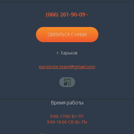
Подарочные наборы виски со стаканами
(066) 261-90-09
Виски 10 лет выдержки
Виски 12 лет выдержки
Виски 15 лет выдержки
Виски 16 летней выдержки
СВЯЗАТЬСЯ С НАМИ
Виски 18 лет выдержки
Виски 21 год выдержки
г. Харьков
Виски 25 лет выдержки
Виски 30 лет выдержки
Виски West Cork
Виски Whyte & Mackay
eurostore.team@gmail.com
Виски Woodford
Виски Yamazakura
Время работы
9:00-17:00 Вт-Пт
9:00-16:00 Сб-Вс-Пн