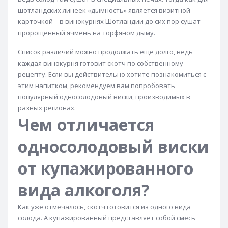
Виски Kavalan
Виски Kilbeggan
шотландских линеек «дымность» является визитной
Виски Kilchoman
Виски King Robert
карточкой – в винокурнях Шотландии до сих пор сушат
пророщенный ячмень на торфяном дыму.
Виски Kininvie
Виски Knockando
Виски Label 5
Список различий можно продолжать еще долго, ведь
Виски Lagavulin
Виски Lagavulin 16 лет
каждая винокурня готовит скотч по собственному
Виски Laphroaig
Виски Laphroaig 10 лет
рецепту. Если вы действительно хотите познакомиться с
этим напитком, рекомендуем вам попробовать
Виски Lauder's
Виски Loch Lomond
популярный односолодовый виски, производимых в
Виски Macallan
Виски Macallan 12 лет
разных регионах.
Чем отличается
Виски Macallan 18 лет
Виски Macallan 18 лет
Виски Macallan 21 год
Виски Macallan 25 лет
односолодовый виски
Виски MacArthurs
Виски Maker's Mark
от купажированного
Виски Midleton
Виски Monkey Shoulder
вида алкоголя?
Виски Mortlach
Виски Mortlach 18 лет
Виски Nikka
Виски Oban
Виски Old Pulteney
Как уже отмечалось, скотч готовится из одного вида
солода. А купажированный представляет собой смесь
Виски Paddy
Виски Parkers
Виски Port Ellen