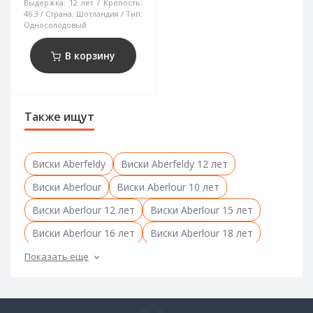
Выдержка:
12 лет
Крепость:
46.3
Страна:
Шотландия
Тип:
Односолодовый
В корзину
Также ищут
Виски Aberfeldy
Виски Aberfeldy 12 лет
Виски Aberlour
Виски Aberlour 10 лет
Виски Aberlour 12 лет
Виски Aberlour 15 лет
Виски Aberlour 16 лет
Виски Aberlour 18 лет
Виски Akashi
Виски Amrut
Виски anCnoc
Показать еще
Виски anCnoc 12 лет
Виски Ardbeg
Виски Ardbeg 10 лет
Виски Ardmore