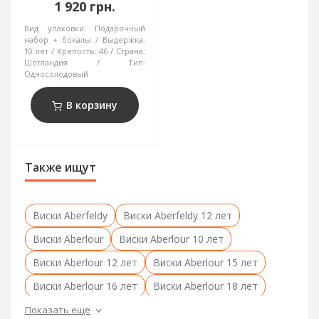
1 920 грн.
Вид упаковки:
Подарочный
набор + бокалы
Выдержка:
10 лет
Крепость:
46
Страна:
Шотландия
Тип:
Односолодовый
В корзину
Также ищут
Виски Aberfeldy
Виски Aberfeldy 12 лет
Виски Aberlour
Виски Aberlour 10 лет
Виски Aberlour 12 лет
Виски Aberlour 15 лет
Виски Aberlour 16 лет
Виски Aberlour 18 лет
Виски Akashi
Виски Amrut
Виски anCnoc
Показать еще