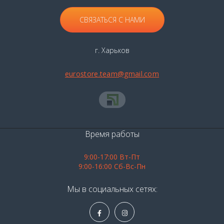
Американское виски
Тайваньский виски
СВЯЗАТЬСЯ С НАМИ
Виски Strathisla
Виски Suntory
Виски Talisker
Виски Talisker 10 лет
Виски Teachers
г. Харьков
Виски Teeling
Виски The Balvenie
eurostore.team@gmail.com
Виски Balvenie 12 лет
Виски Famous Grouse
Виски Yamazaki
Бурбоны
Купажированный виски
Ирландский купажированный виски
Время работы
Шотландский купажированный виски
9:00-17:00 Вт-Пт
Виски односолодовый
9:00-16:00 Сб-Вс-Пн
Ирландский односолодовый виски
Мы в социальных сетях:
Японский односолодовый виски
Шотландский односолодовый виски