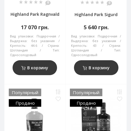
0
0
Highland Park Ragnvald
Highland Park Sigurd
17 070 грн.
5 640 грн.
Вид упаковки:
Подарочная
Вид упаковки:
Подарочная
Выдержка:
без указания
Выдержка:
без указания
Крепость:
44.6
Страна:
Крепость:
43
Страна:
Шотландия
Тип:
Шотландия
Тип:
Односолодовый
Односолодовый
В корзину
В корзину
Популярный
Популярный
Продано
Продано