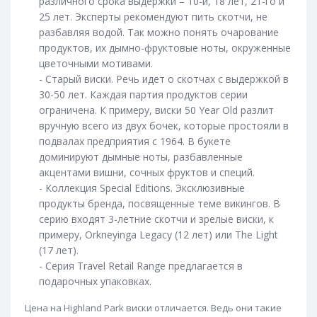
различного срока выдержки – 10-и,
18 лет
, 21-го и
Glenfiddich 12 лет
Glenfiddich 15 лет
25 лет. Эксперты рекомендуют пить скотчи, не
разбавляя водой. Так можно понять очарование
Glenfiddich 18 лет
Glenfiddich 19 лет
продуктов, их дымно-фруктовые ноты, окруженные
Glenfiddich 21 год
Виски Glengoyne
цветочными мотивами.
- Старый виски. Речь идет о скотчах с выдержкой в
Виски Glenkinchie
Виски The Glenlivet
30-50 лет. Каждая партия продуктов серии
Виски Glenmorangie
Glenmorangie 10 лет
ограничена. К примеру, виски 50 Year Old разлит
вручную всего из двух бочек, которые простояли в
Glenmorangie 12 лет
Glenmorangie 18 лет
подвалах предприятия с 1964. В букете
Виски The Glenrothes
Виски Grand Macnish
доминируют дымные ноты, разбавленные
акцентами вишни, сочных фруктов и специй.
Виски Grant's
Grant's 12 лет
Grant's 8 лет
- Коллекция Special Editions. Эксклюзивные
Виски Haig Club
Виски Hankey Bannister
продукты бренда, посвященные теме викингов. В
серию входят 3-летние скотчи и зрелые виски, к
Виски Hart Brothers (HB)
Виски Heaven Hill
примеру, Orkneyinga Legacy (
12 лет
) или The Light
Виски Highland Park
Highland Park 12 лет
(17 лет).
- Серия Travel Retail Range предлагается в
Highland Park 18 лет
Виски ileach
подарочных упаковках.
Виски Isle of Skye
Виски J&B
Виски Jack Daniels
Цена на Highland Park виски отличается. Ведь они такие
Подарочный набор виски Jack Daniels