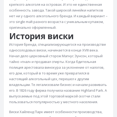
крепкого алкоголя на островах. И это не единственная
Виски Benromach
Виски Black Bottle
особенность завода. Такой широкой линейки напитков
Виски Black Velvet
Виски Black Velvet 8 лет
нет ни у одного алкогольного бренда. И каждый вариант –
это single malt разного возраста с уникальным купажом,
Виски Bookers
Виски Bowmore
оригинально оформленный.
Виски Bowmore 12 лет
Виски Bruichladdich
История виски
Виски Buffalo
Виски Bulleit
Виски Bunnahabhain
История бренда, специализирующегося на производстве
Виски Bunnahabhain 12 лет
Виски Bushmills
односолодовых виски, начинается в конце XVIII века.
Начал дело церковный сторож Магнус Эунсон, который
Виски Canadian Club
Виски Canadian Club 12 лет
тайно «гнал» и продавал спирты. Когда бдительная
Виски Caol Ila
Виски Caol Ila 12 лет
полиция арестовала винокура за уклонение от налогов,
его дом, который в то время уже превратился в
Виски Cardhu
Виски Cardhu 12 лет
настоящий алкогольный цех, перешел к другим
Виски Chivas Regal
Виски Chivas Regal 12 лет
владельцам. Те легализовали бизнес и начали развивать
его. В 1826 году фирма получила название Highland Park. А
Виски Chivas Regal 18 лет
выпускаемые под этой торговой маркой скотчи стали
Виски Chivas Regal 21 год
пользоваться популярностью у местного населения.
Виски Chivas Regal 25 лет
Виски Clan MacGregor
Виски Хайленд Парк имеет особенности производства,