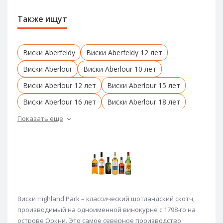
Также ищут
Виски Aberfeldy
Виски Aberfeldy 12 лет
Виски Aberlour
Виски Aberlour 10 лет
Виски Aberlour 12 лет
Виски Aberlour 15 лет
Виски Aberlour 16 лет
Виски Aberlour 18 лет
Виски Akashi
Виски Amrut
Виски anCnoc
Показать еще
Виски anCnoc 12 лет
Виски Ardbeg
Виски Ardbeg 10 лет
Виски Ardmore
Виски Arran
Виски Arran 10 лет
Виски Auchentoshan
Виски Aultmore
Виски Highland Park – классический шотландский скотч,
Виски Balblair
Виски Ballantine's
производимый на одноименной винокурне с 1798-го на
Виски Ballantruan
Виски Bell's
Виски Ben Nevis
острове Оркни. Это самое северное производство