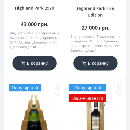
Highland Park 25Yo
Highland Park Fire
Edition
43 000 грн.
27 000 грн.
Вид упаковки:
Подарочная
Вид упаковки:
Подарочная
Выдержка:
25 лет
Крепость:
Выдержка:
15 лет
Крепость:
50.7
Страна:
Шотландия
Тип:
45.2
Страна:
Шотландия
Тип:
Односолодовый
Односолодовый
В корзину
В корзину
Популярный
Популярный
Заканчивается