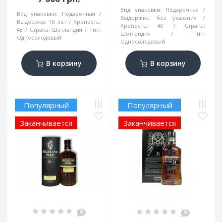
Вид упаковки:
Подарочная
Вид упаковки:
Подарочная
Выдержка:
без указания
Выдержка:
18 лет
Крепость:
Крепость:
40
Страна:
43
Страна:
Шотландия
Тип:
Шотландия
Тип:
Односолодовый
Односолодовый
В корзину
В корзину
Популярный
Популярный
Заканчивается
Заканчивается
0
0