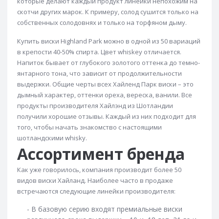
Виски Clontarf
Виски Cragganmore
которые делают каждый продукт линейки непохожим на
скотчи других марок. К примеру, солод сушится только на
Виски Cragganmore 12 лет
Виски Crown Royal
собственных солодовнях и только на торфяном дыму.
Виски Cutty Sark
Виски Dalmore
Купить виски Highland Park можно в одной из 50 вариаций
Виски Dalmore 12 лет
Виски Dalmore 15 лет
в крепости 40-50% спирта. Цвет whiskey отличается.
Напиток бывает от глубокого золотого оттенка до темно-
Виски Dalwhinnie
Виски Dalwhinnie 15 лет
янтарного тона, что зависит от продолжительности
Виски Dewar's
Виски Dewars 12 лет
выдержки. Общие черты всех Хайленд Парк виски – это
дымный характер, оттенки ореха, вереска, ванили. Все
Виски Dewars 18 лет
Виски Dimple
продукты производителя Хайлэнд из Шотландии
Виски Dimple 15 лет
Виски Edradour
получили хорошие отзывы. Каждый из них подходит для
того, чтобы начать знакомство с настоящими
Виски Finlaggan
Виски Four Roses
шотландскими whisky.
Виски Glen Deveron
Виски Glen Garioch
Ассортимент бренда
Виски Glen Grant
Виски Glen Moray
Как уже говорилось, компания производит более 50
Виски Glen Parker
Виски Glencadam
видов виски Хайланд. Наиболее часто в продаже
встречаются следующие линейки производителя:
Виски Glendronach
Виски Glenfarclas
- В базовую серию входят премиальные виски
Glenfarclas 12 лет
Виски Glenfiddich