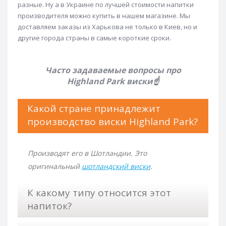
разные. Ну а в Украине по лучшей стоимости напитки
Виски Jameson
Виски Jim Beam
производителя можно купить в нашем магазине. Мы
доставляем заказы из Харькова не только в Киев, но и
Виски John Barr
Виски Johnnie Walker
другие города страны в самые короткие сроки.
Виски Jura
Виски Jura 10 лет
Виски Jura 16 лет
Виски Kavalan
Виски Kilbeggan
Часто задаваемые вопросы про
Highland Park виски
☝
Виски Kilchoman
Виски King Robert
Виски Kininvie
Виски Knockando
Виски Label 5
Какой стране принадлежит
Виски Lagavulin
Виски Lagavulin 16 лет
производство виски Highland Park?
Виски Laphroaig
Виски Laphroaig 10 лет
Виски Lauder's
Виски Loch Lomond
Производят его в Шотландии. Это
Виски Macallan
Виски Macallan 12 лет
оригинальный
шотландский виски
.
Виски Macallan 18 лет
Виски Macallan 18 лет
К какому типу относится этот
Виски Macallan 21 год
Виски Macallan 25 лет
напиток?
Виски MacArthurs
Виски Maker's Mark