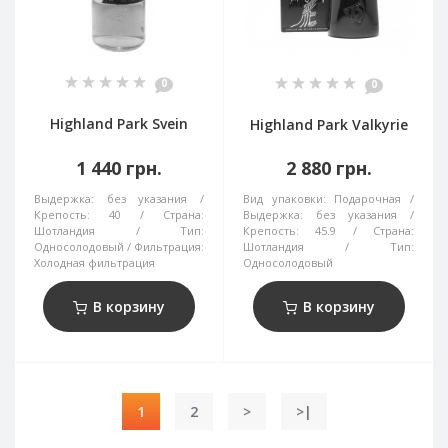
0
0
Highland Park Svein
Highland Park Valkyrie
1 440 грн.
2 880 грн.
Выдержка:
без указания
Вид упаковки:
Подарочная
Крепость:
40
Страна:
Выдержка:
без указания
Шотландия
Тип:
Крепость:
45.9
Страна:
Односолодовый
Фильтрация:
Шотландия
Тип:
Холодная фильтрация
Односолодовый
В корзину
В корзину
1
2
>
>|