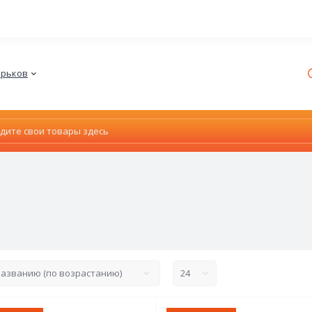
ВИБІР МОВИ
Харьков
Можливо українською?
ДАВАЙТЕ
Залишити р*сійською
Закрити