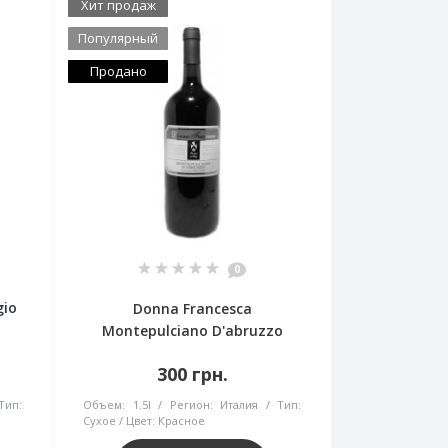
Хит продаж
Популярный
Продано
0
gio
Donna Francesca
Montepulciano D'abruzzo
300 грн.
Тип:
Объем:
1.5l
Регион:
Италия
Тип:
Сухое
Цвет:
Красное