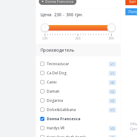
Хит
Donna Francesca
Поп
Цена
230
-
300
грн.
230
265
300
Производитель
Tecnoazucar
+1
Ca Del Dog
+1
Canei
+6
Damati
+2
Dogarina
+3
Dolce&Gabbana
+1
Donna Francesca
Объ
Hardys VR
Сух
+3