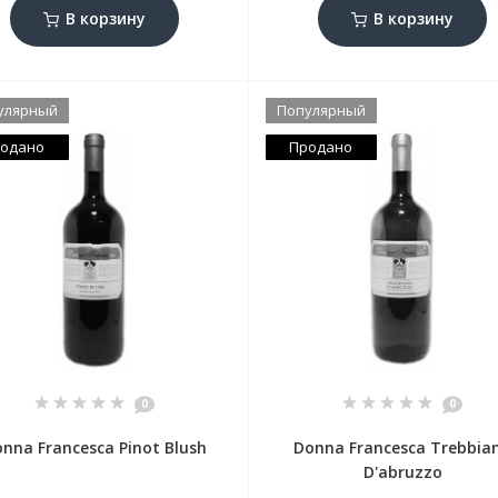
В корзину
В корзину
улярный
Популярный
одано
Продано
0
0
nna Francesca Pinot Blush
Donna Francesca Trebbia
D'abruzzo