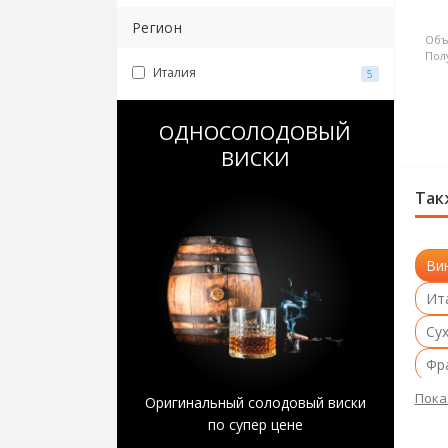
Регион
Объ
Пол
Италия
5
ОДНОСОЛОДОВЫЙ
ВИСКИ
Так
Ви
Ит
Сух
Фр
Кр
Пока
Оригинальный солодовый виски
по супер цене
Ит