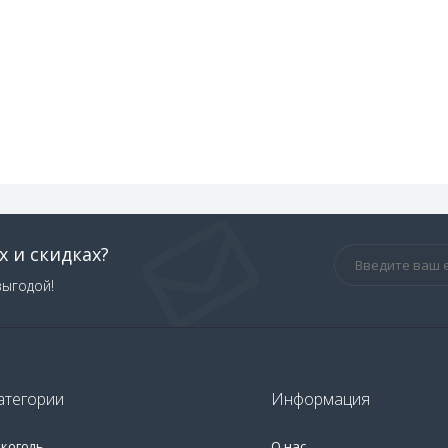
х и скидках?
выгодой!
атегории
Информация
лкоголь
О нас