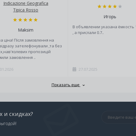
Indicazione Geografica
Tipica Rosso
Игорь
В объявлении указана ёмкость 
Maksim
, а прислали 0.7..
а ціна! Після замовлення на
 відразу зателефонували ,та без
х,нав'язлевих пропозицій
или замовлення ..
.01.2026
27.07.2025
Показать еще
х и скидках?
выгодой!