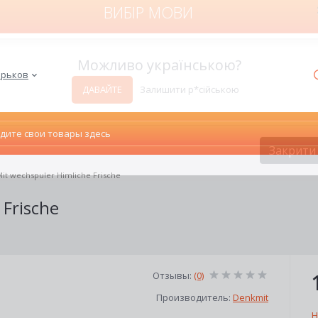
ВИБІР МОВИ
Харьков
Можливо українською?
ДАВАЙТЕ
Залишити р*сійською
it wechspuler Himliche Frische
Закрити
 Frische
Отзывы:
(0)
Производитель:
Denkmit
Н