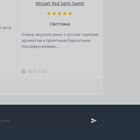
Mozart Red Semi Sweet
Светлана
1 литр
Очень вкусное вино с густым терпким
ароматом и приятным бархатным
послевкусиеммм.....
06.04.2025