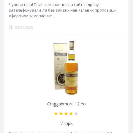
Чудова ціна! Після замовлення на сайті відразу
зателефонували ,та без зайвих,нав'язлевих пропозицій
оформили замовлення ..
04.01.2026
Cragganmore 12 Yo
Игорь