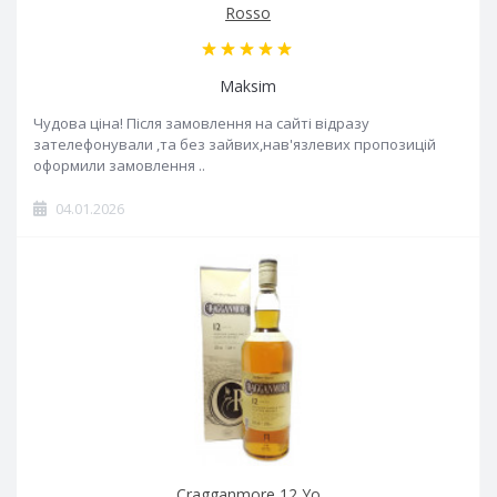
Rosso
Maksim
Чудова ціна! Після замовлення на сайті відразу
зателефонували ,та без зайвих,нав'язлевих пропозицій
оформили замовлення ..
04.01.2026
Cragganmore 12 Yo