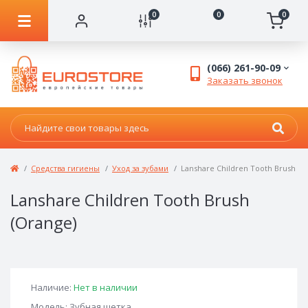
0
0
0
(066) 261-90-09
Заказать звонок
Средства гигиены
Уход за зубами
Lanshare Children Tooth Brush (O
Lanshare Children Tooth Brush
(Orange)
Наличие:
Нет в наличии
Модель: Зубная щетка