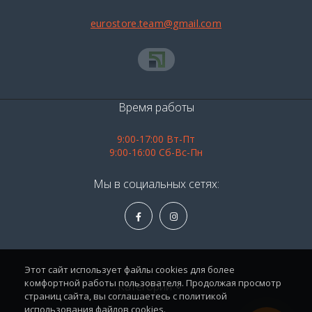
eurostore.team@gmail.com
Время работы
9:00-17:00 Вт-Пт
9:00-16:00 Сб-Вс-Пн
Мы в социальных сетях:
Этот сайт использует файлы cookies для более
комфортной работы пользователя. Продолжая просмотр
Категории
страниц сайта, вы соглашаетесь с политикой
использования файлов cookies.