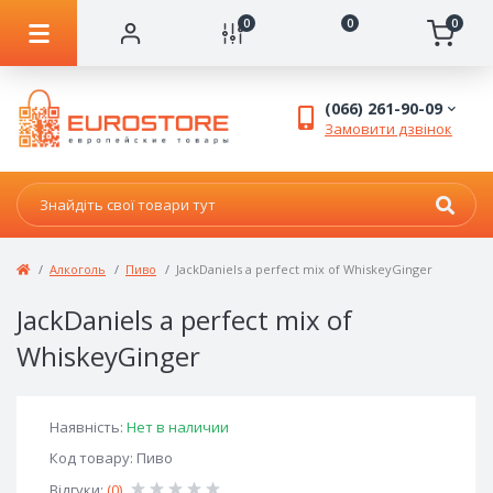
0
0
0
(066) 261-90-09
Замовити дзвінок
Алкоголь
Пиво
JackDaniels a perfect mix of WhiskeyGinger
JackDaniels a perfect mix of
WhiskeyGinger
Наявність:
Нет в наличии
Код товару: Пиво
Відгуки:
(0)