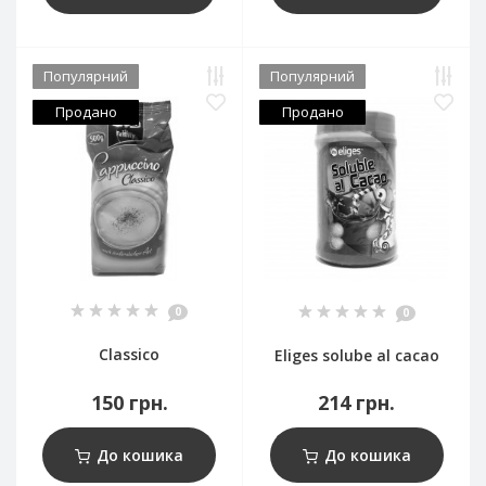
Популярний
Популярний
Продано
Продано
0
0
Classico
Eliges solube al cacao
150 грн.
214 грн.
До кошика
До кошика