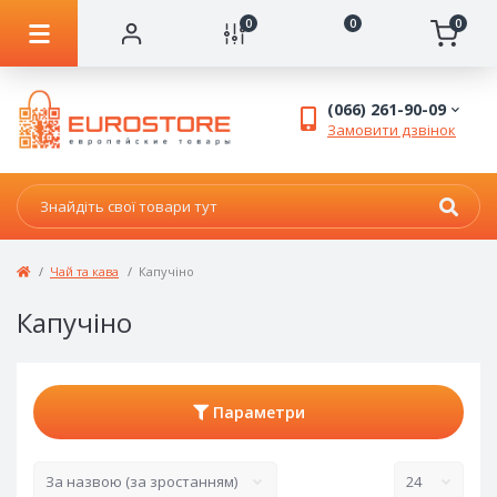
0
0
0
(066) 261-90-09
Замовити дзвінок
Чай та кава
Капучіно
Капучіно
Параметри