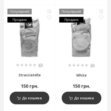
Популярний
Популярний
Продано
Продано
0
0
Stracciatella
White
150 грн.
150 грн.
До кошика
До кошика