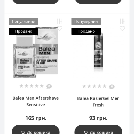
Популярний
Популярний
Продано
Продано
0
0
Balea Men Aftershave
Balea RasierGel Men
Sensitive
Fresh
165 грн.
93 грн.
До кошика
До кошика