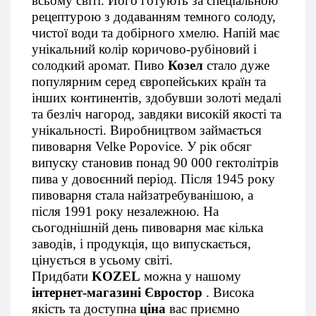
всьому світі. Його готують за спеціальною
рецептурою з додаванням темного солоду,
чистої води та добірного хмелю. Напій має
унікальний колір коричово-рубіновий і
солодкий аромат. Пиво
Козел
стало дуже
популярним серед європейських країн та
інших континентів, здобувши золоті медалі
та безліч нагород, завдяки високій якості та
унікальності. Виробництвом займається
пивоварня Velke Popovice. У рік обсяг
випуску становив понад 90 000 гектолітрів
пива у довоєнний період. Після 1945 року
пивоварня стала найзатребуванішою, а
після 1991 року незалежною. На
сьогоднішній день пивоварня має кілька
заводів, і продукція, що випускається,
цінується в усьому світі.
Придбати
KOZEL
можна у нашому
інтернет-магазині Євростор
. Висока
якість та доступна
ціна
вас приємно