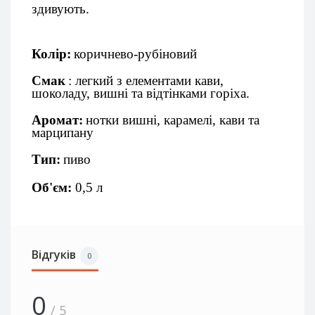
здивують.
Колір:
коричнево-рубіновий
Смак
: легкий з елементами кави,
шоколаду, вишні та відтінками горіха.
Аромат:
нотки вишні, карамелі, кави та
марципану
Тип:
пиво
Об'єм:
0,5 л
Відгуків
0
0
/ 5