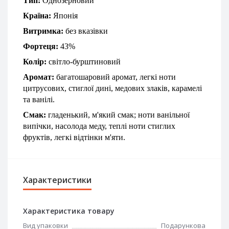
Тип:
Однозерновий
Країна:
Японія
Витримка:
без вказівки
Фортеця:
43%
Колір:
світло-бурштиновий
Аромат:
багатошаровий аромат, легкі ноти 
цитрусових, стиглої дині, медових злаків, карамелі 
та ванілі.
Смак:
гладенький, м'який смак; ноти ванільної 
випічки, насолода меду, теплі ноти стиглих 
фруктів, легкі відтінки м'яти.
Характеристики
Характеристика товару
Вид упаковки
Подарункова