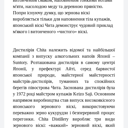
витонченим смаком, наповненим тонкими нотами 
м'яти, насолодою меду та деревною пряністю.
Попри існуючу думку, що зернова віскі 
виробляється тільки для наповнення тіла купажів, 
японський віскі Чита демонструє чудовий приклад 
м'якого і витонченого «чистого» віскі.
Дистилірія Chita належить відомої та найбільшої 
компанії з випуску алкогольних напоїв Японії – 
Suntory. Розташована дистилірія в самому центрі 
Японії, у префектурі Айті, серед барвистої 
японської природи, майстерної майстерності 
майстрів-дистилірів, туманних та спокійних 
берегів півострова Чита. Заснована дистилірія була 
у 1972 році майстром купажів Keizo Saji. Основним 
напрямом виробництва став випуск високоякісного 
японського зернового віскі, використовуючи 
переважно зерно кукурудзи і безперервний процес 
перегонки. Chita Distillery виробляє три види 
зернового віскі: «важкий» зерновий віскі, який 