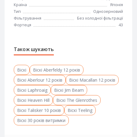
Країна
Японія
Тип
Однозерновий
Фільтрування
Без холодної фільтрації
Фортеця
43
Також шукають
Віскі
Віскі Aberfeldy 12 років
Віскі Aberlour 12 років
Віскі Macallan 12 років
Віскі Laphroaig
Віскі Jim Beam
Віскі Heaven Hill
Віскі The Glenrothes
Віскі Talisker 10 років
Віскі Teeling
Віскі 30 років витримки