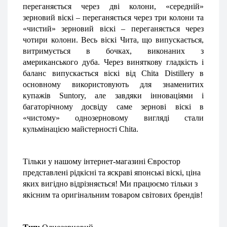
переганяється через дві колони, «середній» 
зерновий віскі – переганяється через три колони та 
«чистий» зерновий віскі – переганяється через 
чотири колони. Весь віскі Чита, що випускається, 
витримується в бочках, виконаних з 
американського дуба. Через виняткову гладкість і 
баланс випускається віскі від Chita Distillery в 
основному використовують для знаменитих 
купажів Suntory, але завдяки інноваціями і 
багаторічному досвіду саме зернові віскі в 
«чистому» однозерновому вигляді стали 
кульмінацією майстерності Chita.
Тільки у нашому інтернет-магазині Євростор 
представлені рідкісні та яскраві японські віскі, ціна 
яких вигідно відрізняється! Ми працюємо тільки з 
якісним та оригінальним товаром світових брендів!