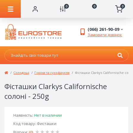
0
0
0
(066) 261-90-09
Замовити дзвінок
Солодощі
Горіхи та сухофрукти
Фісташки Clarkys Californische солон
Фісташки Clarkys Californische
солоні - 250g
Наявність:
Нет в наличии
Код товару: Фисташки
Відгуки:
(0)