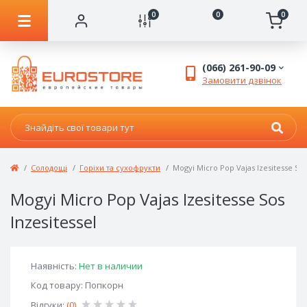
0
0
0
(066) 261-90-09
Замовити дзвінок
Солодощі
Горіхи та сухофрукти
Mogyi Micro Pop Vajas Izesitesse Sos
Mogyi Micro Pop Vajas Izesitesse Sos
Inzesitessel
Наявність:
Нет в наличии
Код товару: Попкорн
Відгуки:
(0)