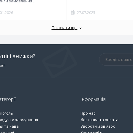
или замовлення ..
.01.2026
27.07.2025
Показати ще
ції і знижки?
ою!
атегорії
Інформація
лкоголь
Про нас
родукти харчування
Доставка та оплата
й та кава
Зворотній зв'язок
олодощі
Карта сайту