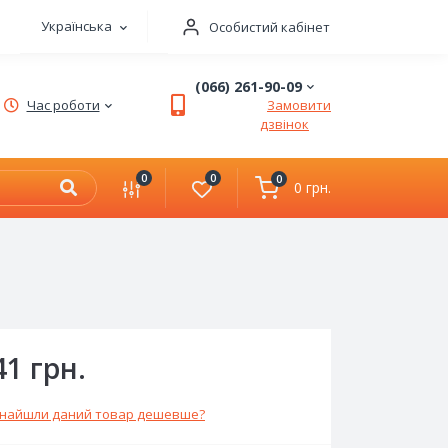
Українська
Особистий кабінет
(066) 261-90-09
Час роботи
Замовити
дзвінок
0
0
0
0 грн.
41 грн.
найшли даний товар дешевше?