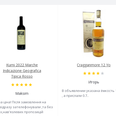
Kurni 2022 Marche
Cragganmore 12 Yo
Indicazione Geografica
Tipica Rosso
Игорь
В объявлении указана ёмкость 
Maksim
, а прислали 0.7..
а ціна! Після замовлення на
 відразу зателефонували ,та без
х,нав'язлевих пропозицій