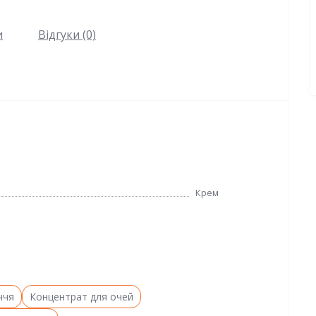
и
Відгуки (0)
Крем
ччя
Концентрат для очей