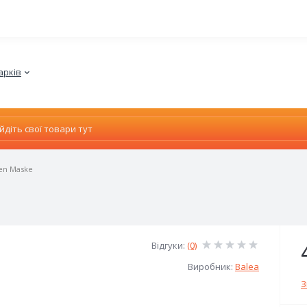
арків
ten Maske
Відгуки:
(0)
Виробник:
Balea
З