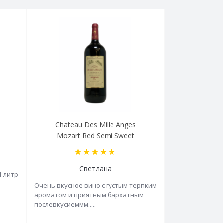
Chateau Des Mille Anges
Mozart Red Semi Sweet
Светлана
1 литр
Очень вкусное вино с густым терпким
ароматом и приятным бархатным
послевкусиеммм.....