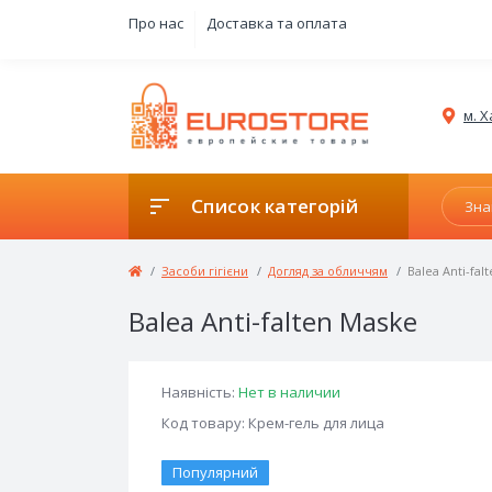
Про нас
Доставка та оплата
м. Х
Список категорій
Засоби гігієни
Догляд за обличчям
Balea Anti-fal
Balea Anti-falten Maske
Наявність:
Нет в наличии
Код товару: Крем-гель для лица
Популярний