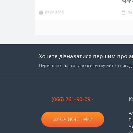
оформ
02.02.2026
04
Хочете дізнаватися першим про ак
Підпишіться на нашу розсилку і купуйте з вигод
(066) 261-90-09
К
А
ЗВ'ЯЗАТИСЯ З НАМИ
П
Ча
С