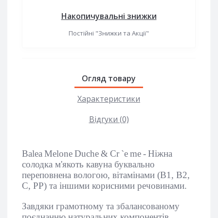
Накопичувальні знижки
Постійні "Знижки та Акції"
Огляд товару
Характеристики
Відгуки (0)
Balea
Melone
Duche
&
Cr
`e
me
-
Ніжна
солодка м'якоть кавуна буквально
переповнена вологою, вітамінами (В1, В2,
С, РР) та іншими корисними речовинами.
Завдяки грамотному та збалансованому
поєднанню натуральних компонентів