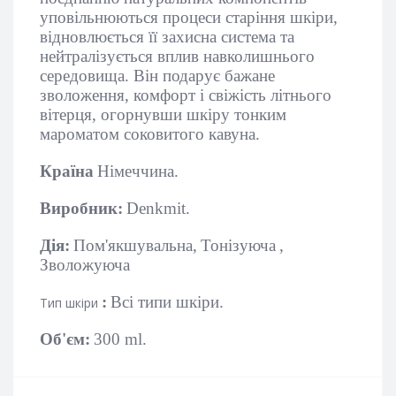
уповільнюються процеси старіння шкіри,
відновлюється її захисна система та
нейтралізується вплив навколишнього
середовища. Він подарує бажане
зволоження, комфорт і свіжість літнього
вітерця, огорнувши шкіру тонким
мароматом соковитого кавуна.
Країна
Німеччина.
Виробник:
Denkmit.
Дія:
Пом'якшувальна,
Тонізуюча
,
Зволожуюча
:
Всі типи шкіри.
Тип шкіри
Об'єм:
300 ml.