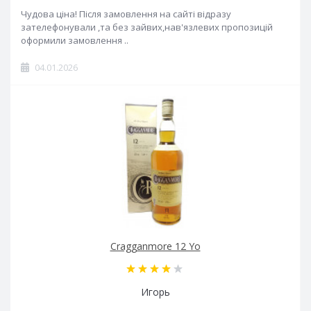
Чудова ціна! Після замовлення на сайті відразу
зателефонували ,та без зайвих,нав'язлевих пропозицій
оформили замовлення ..
04.01.2026
Cragganmore 12 Yo
Игорь