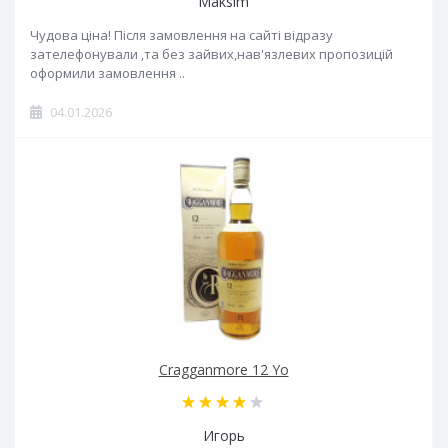
Maksim
Чудова ціна! Після замовлення на сайті відразу
зателефонували ,та без зайвих,нав'язлевих пропозицій
оформили замовлення ..
04.01.2026
Cragganmore 12 Yo
Игорь