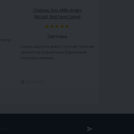
Chateau Des Mille Anges
Mozart Red Semi Sweet
Светлана
1 литр
Очень вкусное вино с густым терпким
ароматом и приятным бархатным
послевкусиеммм.....
06.04.2025