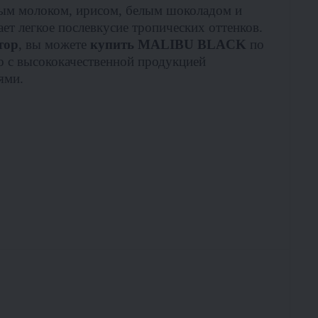
вым молоком, ирисом, белым шоколадом и
т легкое послевкусие тропических оттенков.
тор
, вы можете
купить MALIBU BLACK
по
 с высококачественной продукцией
ями.