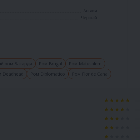
Англия
Черный
й ром Бакарди
Ром Brugal
Ром Matusalem
м Deadhead
Ром Diplomatico
Ром Flor de Cana