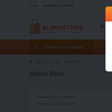
О нас
Доставка и оплата
г. 
Список категорий
Алкоголь
Ром
Malibu Black
Malibu Black
Наличие:
Нет в наличии
Модель: Карибский Ром