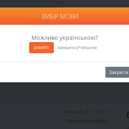
ВИБІР МОВИ
Харьков
Можливо українською?
ДАВАЙТЕ
Залишити р*сійською
Закрити
Отзывы:
(0)
Производитель:
Malibu
Н