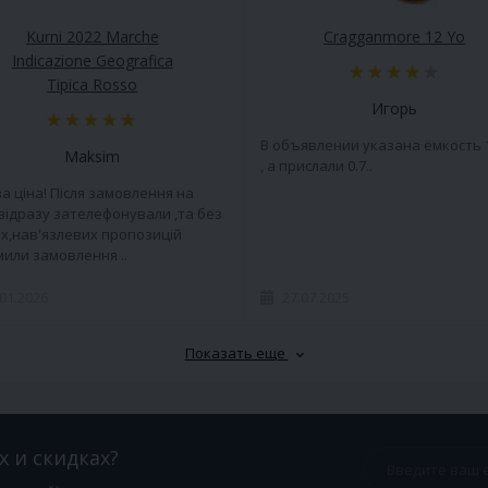
Kurni 2022 Marche
Cragganmore 12 Yo
Indicazione Geografica
Tipica Rosso
Игорь
В объявлении указана ёмкость 
Maksim
, а прислали 0.7..
а ціна! Після замовлення на
 відразу зателефонували ,та без
х,нав'язлевих пропозицій
или замовлення ..
.01.2026
27.07.2025
Показать еще
х и скидках?