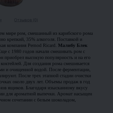
и
Отзывов (0)
сем мире ром, смешанный из карибского рома
чно крепкий, 35% алкоголя. Поставкой и
ая компания Pernod Ricard.
Малибу Блек
Еще с 1980 годов начали смешивать ром с
он приобрел высокую популярность и на его
 коктейлей. Для создания рома смешивается
ами и очищенной водой. После ферментации,
лируют. После трех этапной стадии очистки
очках около двух лет. Объемы продаж в год
нов ящиков. Благодаря изысканному вкусу
рии для ароматной выпечки. Аромат насыщен
ичном сочетании с белым шоколадом,