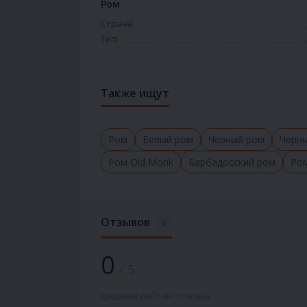
Ром
Страна
Тип
Также ищут
Ром
Белый ром
Черный ром
Черны
Ром Old Monk
Барбадосский ром
Ро
Отзывов
0
0
/ 5
средний рейтинг товара