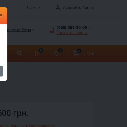
Язык
Личный кабинет
×
(066) 261-90-09
Время работы
Заказать звонок
0
0
0
0 грн.
600 грн.
ашли данный товар дешевле?