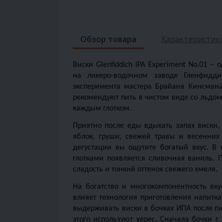
Обзор товара
Характеристик
Виски Glenfiddich IPA Experiment No.01 –
на ликеро-водочном заводе Гленфидди
эксперимента мастера Брайана Кинсмана
рекомендуют пить в чистом виде со льдом.
каждым глотком. 
Приятно после еды вдыхать запах виски,
яблок, груши, свежей травы и весенних 
дегустации вы ощутите богатый вкус. В
глотками появляется сливочная ваниль. П
сладость и тонкий оттенок свежего хмеля.
На богатство и многокомпонентность вкус
влияет технология приготовления напитка
выдерживать виски в бочках ИПА после пи
этого используют херес. Сначала бочки с