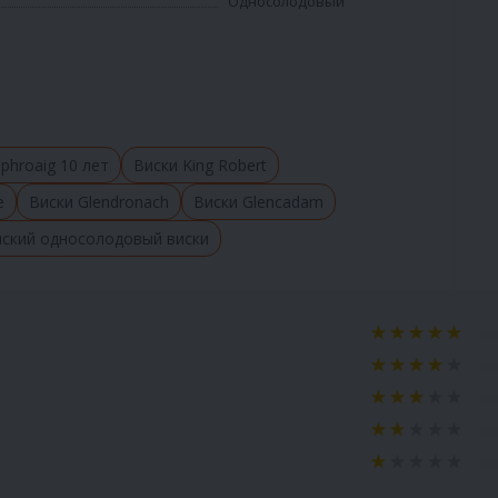
Односолодовый
phroaig 10 лет
Виски King Robert
e
Виски Glendronach
Виски Glencadam
нский односолодовый виски