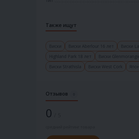
Тип
Также ищут
Виски
Виски Aberlour 16 лет
Виски La
Highland Park 18 лет
Виски Glenmorangi
Виски Strathisla
Виски West Cork
Япо
Отзывов
0
0
/ 5
средний рейтинг товара