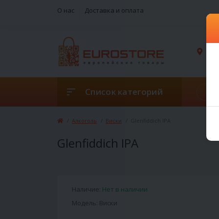
О нас
Доставка и оплата
г. 
Список категорий
Алкоголь
Виски
Glenfiddich IPA
Glenfiddich IPA
Наличие:
Нет в наличии
Модель: Виски