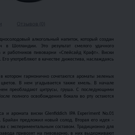
и
Отзывов (0)
 односолодовый алкогольный напиток, который создан 
ч в Шотландии. Это результат смелого удачного 
 и работников пивоварни «Спейсайд Крафт». Виски 
 Его употребляют в качестве дижестива, наслаждаясь 
 в котором гармонично сочетаются ароматы зеленых 
цветов. В нем угадывается также хмель. В начале 
 нем преобладают цитрусы, груша. С последующими 
осле полного освобождения бокала во рту остаются 
а и аромата виски Glenfiddich IPA Experiment No.01 
. Брайан предложил новый солод. Вторая его идея – 
ва с экспериментальным составом. Традиционно для 
 завода привозят на пивоварню, в них выдерживают 