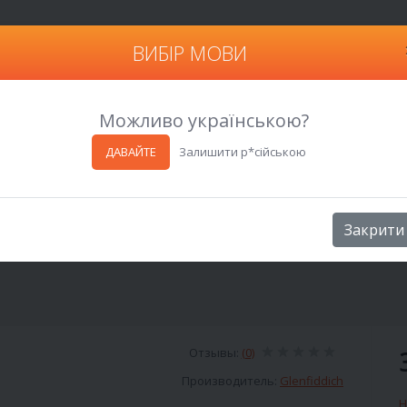
ВИБІР МОВИ
Харьков
Можливо українською?
ДАВАЙТЕ
Залишити р*сійською
Закрити
Отзывы:
(0)
Производитель:
Glenfiddich
Н