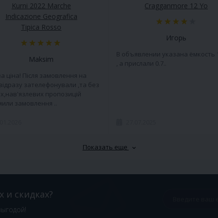
Kurni 2022 Marche
Cragganmore 12 Yo
Indicazione Geografica
Tipica Rosso
Игорь
В объявлении указана ёмкость 
Maksim
, а прислали 0.7..
а ціна! Після замовлення на
 відразу зателефонували ,та без
х,нав'язлевих пропозицій
или замовлення ..
.01.2026
27.07.2025
Показать еще
х и скидках?
выгодой!