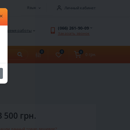
Язык
Личный кабинет
×
(066) 261-90-09
Время работы
Заказать звонок
0
0
0
0 грн.
3 500 грн.
ашли данный товар дешевле?