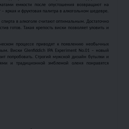
атами емкости после опустошения возвращают на 
производство и наполняют виски. Результат – яркая и фруктовая палитра в алкогольном шедевре. 
 спирта в алкоголе считают оптимальным. Достаточно 
тив готов. Такая крепость виски позволяет уловить и 
ческом процессе приводят к появлению необычных 
. Виски Glenfiddich IPA Experiment No.01 – новый 
оит попробовать. Строгий мужской дизайн бутылки и 
ями и традиционной эмблемой оленя понравятся 