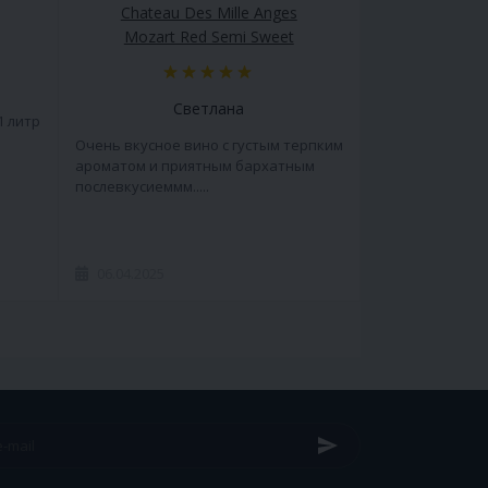
Chateau Des Mille Anges
Mozart Red Semi Sweet
Светлана
1 литр
Очень вкусное вино с густым терпким
ароматом и приятным бархатным
послевкусиеммм.....
06.04.2025