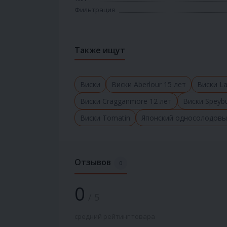
Фильтрация
Также ищут
Виски
Виски Aberlour 15 лет
Виски La
Виски Cragganmore 12 лет
Виски Speyb
Виски Tomatin
Японский односолодовы
Отзывов
0
0
/ 5
средний рейтинг товара