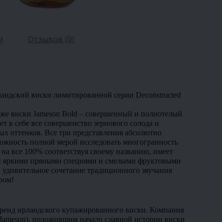
и
Отзывов (0)
андский виски лимитированной серии Deconstructed 
акже виски Jameson Bold – совершенный и полнотелый 
ет в себе все совершенство зернового солода и 
ых оттенков. Все три представления абсолютно 
можность полной мерой исследовать многогранность 
на все 100% соответствуя своему названию, имеет 
й яркими пряными специями и смелыми фруктовыми 
е, удивительное сочетание традиционного звучания 
ром!
ренд ирландского купажированного виски. Компания 
ameson), положившим начало славной истории виски 