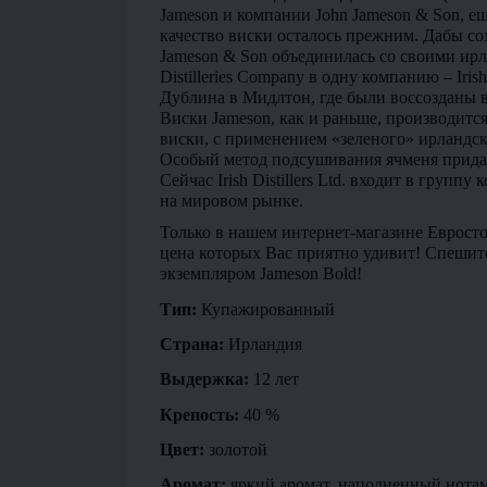
Jameson и компании John Jameson & Son, еще
качество виски осталось прежним. Дабы сох
Jameson & Son объединилась со своими ирл
Distilleries Company в одну компанию – Irish
Дублина в Мидлтон, где были воссозданы 
Виски Jameson, как и раньше, производится и
виски, с применением «зеленого» ирландско
Особый метод подсушивания ячменя придае
Сейчас Irish Distillers Ltd. входит в групп
на мировом рынке.
Только в нашем интернет-магазине Евросто
цена которых Вас приятно удивит! Спешит
экземпляром Jameson Bold!
Тип:
 Купажированный
Страна: 
Ирландия
Выдержка:
 12 лет
Крепость:
 40 %
Цвет:
 золотой
Аромат:
 яркий аромат, наполненный нотам