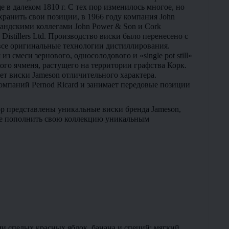
 в далеком 1810 г. С тех пор изменилось многое, но 
ранить свои позиции, в 1966 году компания John 
андскими коллегами John Power & Son и Cork 
 Distillers Ltd. Производство виски было перенесено с 
все оригинальные технологии дистиллирования. 
з смеси зернового, односолодового и «single pot still» 
го ячменя, растущего на территории графства Корк. 
т виски Jameson отличительного характера.
у компаний Pernod Ricard и занимает передовые позиции 
р представлены уникальные виски бренда Jameson, 
е пополнить свою коллекцию уникальным 
и спелых красных яблок, банана и специй; мягкий 