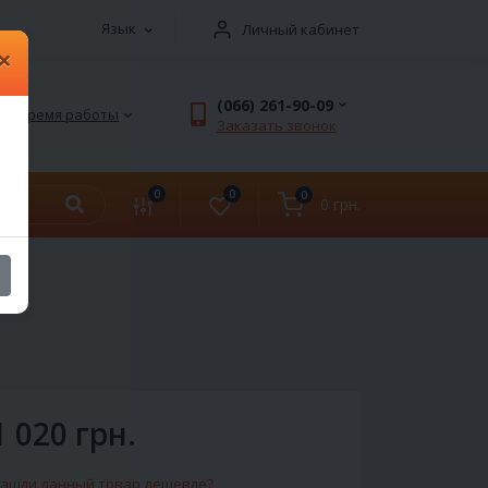
Язык
Личный кабинет
×
(066) 261-90-09
Время работы
Заказать звонок
0
0
0
0 грн.
1 020 грн.
ашли данный товар дешевле?