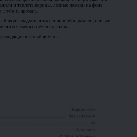
анили и теплота корицы, лесные намеки на фоне 
 глубину аромату.
й вкус; сладкие ноты сливочной карамели, спелые 
е ноты ячменя и печеных яблок.
ереходящие в ясный ячмень. 
Подарочная
без указания
40
Ирландия
Купажированный