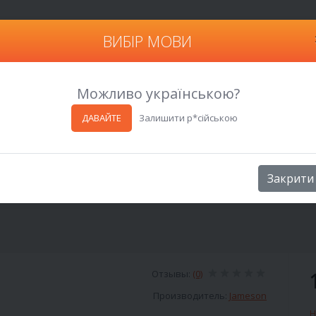
ВИБІР МОВИ
Харьков
Можливо українською?
ДАВАЙТЕ
Залишити р*сійською
Закрити
Отзывы:
(0)
Производитель:
Jameson
Н