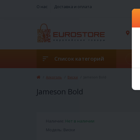
О нас
Доставка и оплата
г. 
Список категорий
Алкоголь
Виски
Jameson Bold
Jameson Bold
Наличие:
Нет в наличии
Модель: Виски