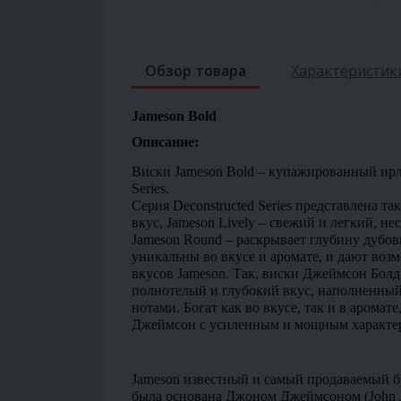
Обзор товара
Характеристик
Jameson Bold
Описание:
Виски Jameson Bold – купажированный ирл
Series.
Серия Deconstructed Series представлена т
вкус, Jameson Lively – свежий и легкий, нес
Jameson Round – раскрывает глубину дубов
уникальны во вкусе и аромате, и дают воз
вкусов Jameson. Так, виски Джеймсон Болд 
полнотелый и глубокий вкус, наполненны
нотами. Богат как во вкусе, так и в аромат
Джеймсон с усиленным и мощным характе
Jameson известный и самый продаваемый б
была основана Джоном Джеймсоном (John J