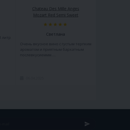
Chateau Des Mille Anges
Mozart Red Semi Sweet
Светлана
1 литр
Очень вкусное вино с густым терпким
ароматом и приятным бархатным
послевкусиеммм.....
06.04.2025