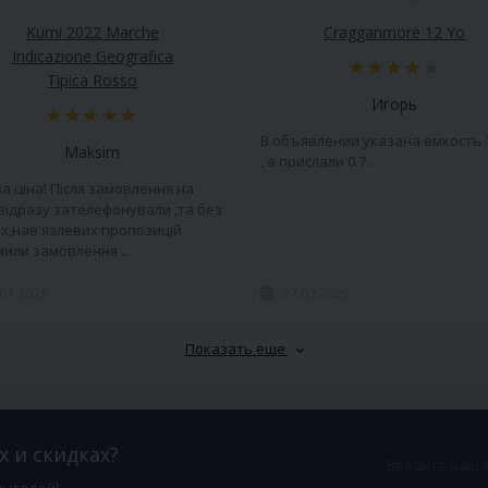
Kurni 2022 Marche
Cragganmore 12 Yo
Indicazione Geografica
Tipica Rosso
Игорь
В объявлении указана ёмкость 
Maksim
, а прислали 0.7..
а ціна! Після замовлення на
 відразу зателефонували ,та без
х,нав'язлевих пропозицій
или замовлення ..
.01.2026
27.07.2025
Показать еще
х и скидках?