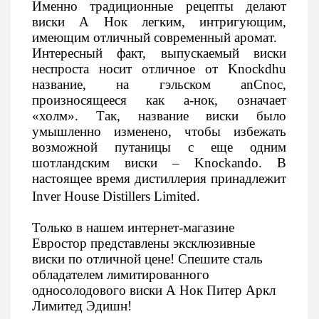
Именно традиционные рецепты делают
виски А Нок легким, интригующим,
имеющим отличный современный аромат.
Интересный факт, выпускаемый виски
неспроста носит отличное от Knockdhu
название, на гэльском anCnoc,
произносящееся как а-нок, означает
«холм». Так, название виски было
умышленно изменено, чтобы избежать
возможной путаницы с еще одним
шотландским виски – Knockando. В
настоящее время дистиллерия принадлежит
Inver House
Distillers Limited.
Только в нашем интернет-магазине
Евростор представлены эксклюзивные
виски по отличной цене! Спешите сталь
обладателем лимитированного
односолодового виски А Нок Питер Аркл
Лимитед Эдишн!