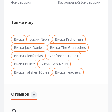
Фильтрация
Без холодной фильтрации
Также ищут
Виски
Виски Nikka
Виски Kilchoman
Виски Jack Daniels
Виски The Glenrothes
Виски Glenfarclas
Glenfarclas 12 лет
Виски Bulleit
Виски Ben Nevis
Виски Talisker 10 лет
Виски Teachers
Отзывов
0