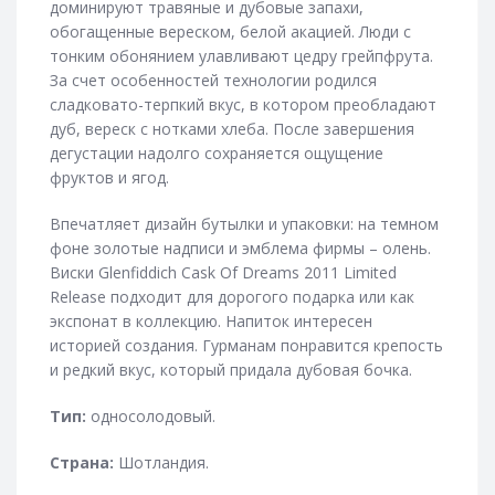
доминируют травяные и дубовые запахи,
обогащенные вереском, белой акацией. Люди с
тонким обонянием улавливают цедру грейпфрута.
За счет особенностей технологии родился
сладковато-терпкий вкус, в котором преобладают
дуб, вереск с нотками хлеба. После завершения
дегустации надолго сохраняется ощущение
фруктов и ягод.
Впечатляет дизайн бутылки и упаковки: на темном
фоне золотые надписи и эмблема фирмы – олень.
Виски Glenfiddich Cask Of Dreams 2011 Limited
Release подходит для дорогого подарка или как
экспонат в коллекцию. Напиток интересен
историей создания. Гурманам понравится крепость
и редкий вкус, который придала дубовая бочка.
Тип:
односолодовый.
Страна:
Шотландия.