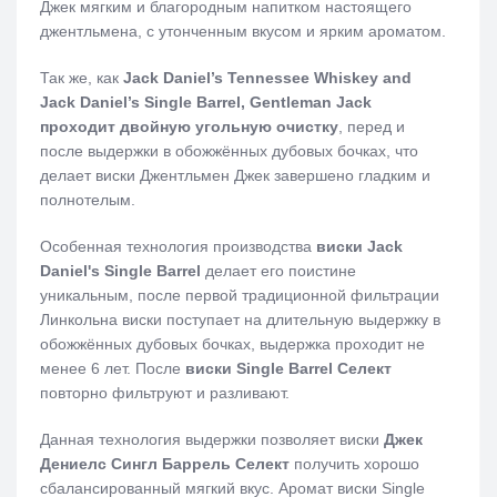
Джек мягким и благородным напитком настоящего
джентльмена, с утонченным вкусом и ярким ароматом.
Так же, как
Jack Daniel’s Tennessee Whiskey and
Jack Daniel’s Single Barrel, Gentleman Jack
проходит двойную угольную очистку
, перед и
после выдержки в обожжённых дубовых бочках, что
делает виски Джентльмен Джек завершено гладким и
полнотелым.
Особенная технология производства
виски Jack
Daniel's Single Barrel
делает его поистине
уникальным, после первой традиционной фильтрации
Линкольна виски поступает на длительную выдержку в
обожжённых дубовых бочках, выдержка проходит не
менее 6 лет. После
виски Single Barrel Селект
повторно фильтруют и разливают.
Данная технология выдержки позволяет виски
Джек
Дениелс Сингл Баррель Селект
получить хорошо
сбалансированный мягкий вкус. Аромат виски Single