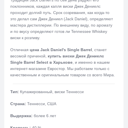
Традиции Jack Daniel's по сей день радуют его
поклонников, каждая капля виски Джек Дениелс
проходит долгий путь. Срок созревания, как когда-то
это делал сам Джек Дениел (Jack Daniel), определяют
мастера дистиллерии. По внешнему виду, по аромату
и по вкусу определяют готов ли Tennessee Whiskey
виски к розливу.
Отличная
цена
Jack
Daniel
'
s
Single
Barrel
, станет
весомой причиной,
купить виски Джек Дениелс
Single Barrel
Select
в Харькове
, и именно в нашем
интернет-магазине Евростор. Мы работаем только с
качественным и оригинальным товаром со всего Мира.
Тип:
Купажированный, виски Теннесси
Страна:
Теннесси, США
Выдержка:
более 6 лет
Крепость:
40 %