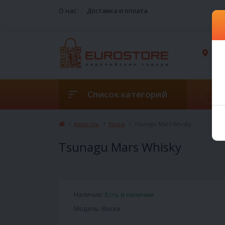
О нас
Доставка и оплата
г. 
Список категорий
Алкоголь
Виски
Tsunagu Mars Whisky
Tsunagu Mars Whisky
Наличие:
Есть в наличии
Модель: Виски