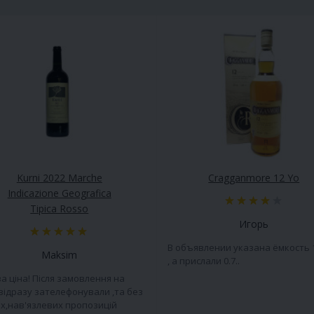
Kurni 2022 Marche
Cragganmore 12 Yo
Indicazione Geografica
Tipica Rosso
Игорь
В объявлении указана ёмкость 
Maksim
, а прислали 0.7..
а ціна! Після замовлення на
 відразу зателефонували ,та без
х,нав'язлевих пропозицій