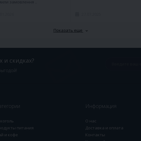
или замовлення ..
.01.2026
27.07.2025
Показать еще
х и скидках?
выгодой!
атегории
Информация
лкоголь
О нас
родукты питания
Доставка и оплата
ай и кофе
Контакты