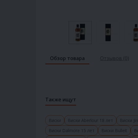
Обзор товара
Отзывов (0)
Также ищут
Виски
Виски Aberlour 18 лет
Виски J
Виски Dalmore 15 лет
Виски Bulleit
В