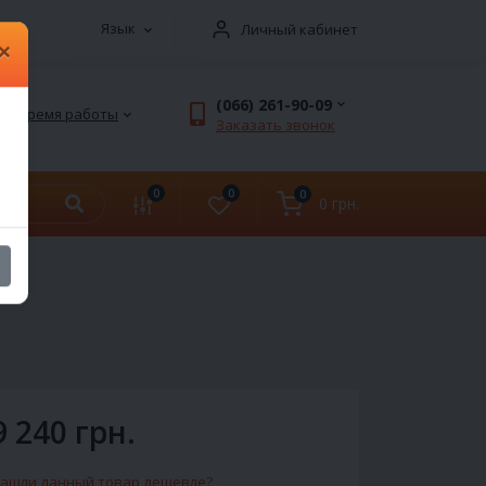
Язык
Личный кабинет
×
(066) 261-90-09
Время работы
Заказать звонок
0
0
0
0 грн.
9 240 грн.
ашли данный товар дешевле?