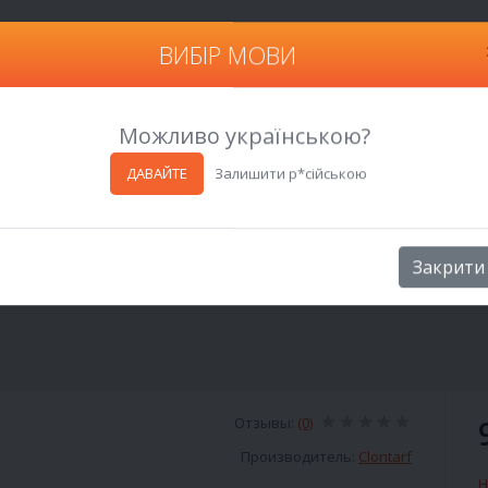
ВИБІР МОВИ
Харьков
Можливо українською?
ДАВАЙТЕ
Залишити р*сійською
Закрити
Отзывы:
(0)
Производитель:
Clontarf
Н