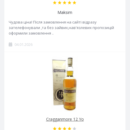
Maksim
Чудова ціна! Після замовлення на сайті відразу
зателефонували ,та без зайвих,нав'язлевих пропозицій
оформили замовлення ..
04.01.2026
Cragganmore 12 Yo