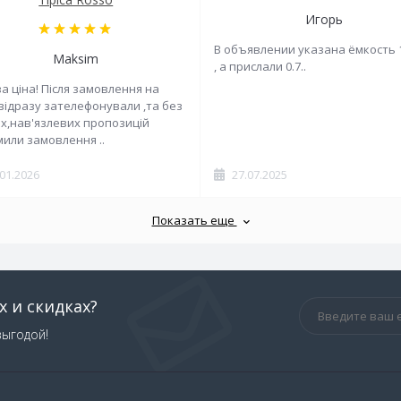
Игорь
В объявлении указана ёмкость 
Maksim
, а прислали 0.7..
а ціна! Після замовлення на
 відразу зателефонували ,та без
х,нав'язлевих пропозицій
или замовлення ..
.01.2026
27.07.2025
Показать еще
х и скидках?
выгодой!