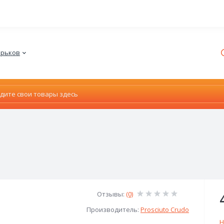
ВИБІР МОВИ
Харьков
Можливо українською?
ДАВАЙТЕ
Залишити р*сійською
Закрити
Отзывы:
(0)
Производитель:
Prosciuto Crudo
Н