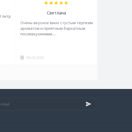
Светлана
1 литр
Очень вкусное вино с густым терпким
ароматом и приятным бархатным
послевкусиеммм.....
06.04.2025