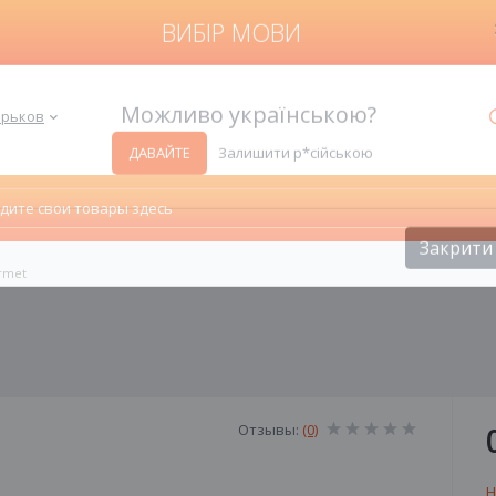
ВИБІР МОВИ
Харьков
Можливо українською?
ДАВАЙТЕ
Залишити р*сійською
rmet
Закрити
Отзывы:
(0)
Н