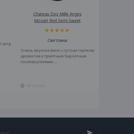
Chateau Des Mille Anges
Mozart Red Semi Sweet
Светлана
1 литр
Очень вкусное вино с густым терпким
ароматом и приятным бархатным
послевкусиеммм.....
06.04.2025