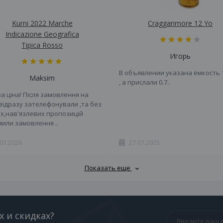
Kurni 2022 Marche
Cragganmore 12 Yo
Indicazione Geografica
Tipica Rosso
Игорь
В объявлении указана ёмкость 
Maksim
, а прислали 0.7..
а ціна! Після замовлення на
 відразу зателефонували ,та без
х,нав'язлевих пропозицій
или замовлення ..
.01.2026
27.07.2025
Показать еще
х и скидках?