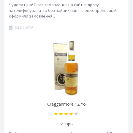
Чудова ціна! Після замовлення на сайті відразу
зателефонували ,та без зайвих,нав'язлевих пропозицій
оформили замовлення ..
04.01.2026
Cragganmore 12 Yo
Игорь