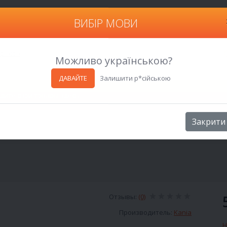
ВИБІР МОВИ
Харьков
Можливо українською?
ДАВАЙТЕ
Залишити р*сійською
Закрити
Отзывы:
(0)
Производитель:
Kania
Н