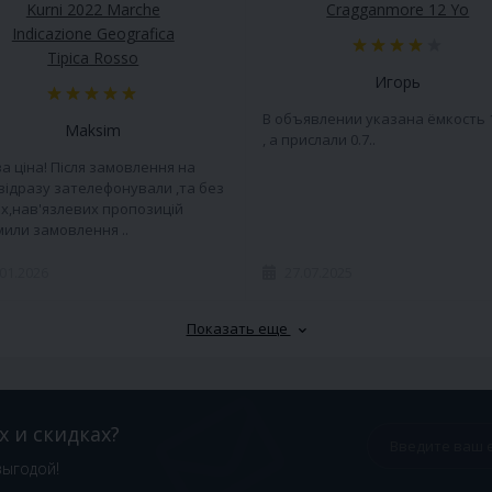
Kurni 2022 Marche
Cragganmore 12 Yo
Indicazione Geografica
Tipica Rosso
Игорь
В объявлении указана ёмкость 
Maksim
, а прислали 0.7..
а ціна! Після замовлення на
 відразу зателефонували ,та без
х,нав'язлевих пропозицій
или замовлення ..
.01.2026
27.07.2025
Показать еще
х и скидках?
выгодой!