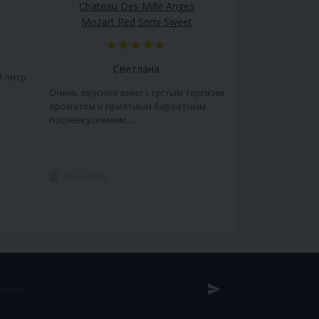
Chateau Des Mille Anges
Mozart Red Semi Sweet
Светлана
1 литр
Очень вкусное вино с густым терпким
ароматом и приятным бархатным
послевкусиеммм.....
06.04.2025