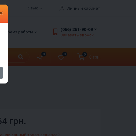
Язык
Личный кабинет
×
(066) 261-90-09
Время работы
Заказать звонок
0
0
0
0 грн.
54 грн.
ашли данный товар дешевле?