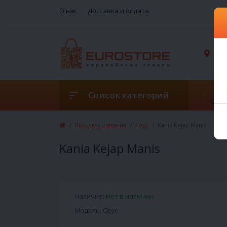
О нас
Доставка и оплата
г. 
Список категорий
Продукты питания
Соус
Kania Kejap Manis
Kania Kejap Manis
Наличие:
Нет в наличии
Модель: Соус