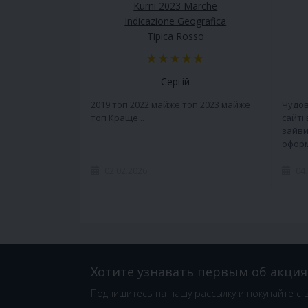
Kurni 2023 Marche
Indicazione Geografica
Tipica Rosso
Сергій
2019 топ 2022 майже топ 2023 майже
Чудов
топ Краще ..
сайті
зайви
оформ
02.02.2026
04
Хотите узнавать первым об акция
Подпишитесь на нашу рассылку и покупайте с 