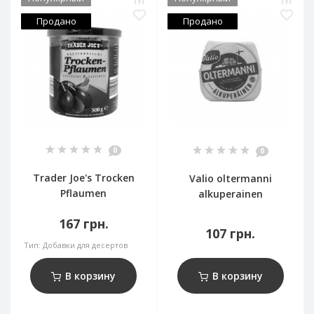
Продано
Продано
0
0
Trader Joe's Trocken
Valio oltermanni
Pflaumen
alkuperainen
167 грн.
107 грн.
Тип:
Добавки для десертов
В корзину
В корзину