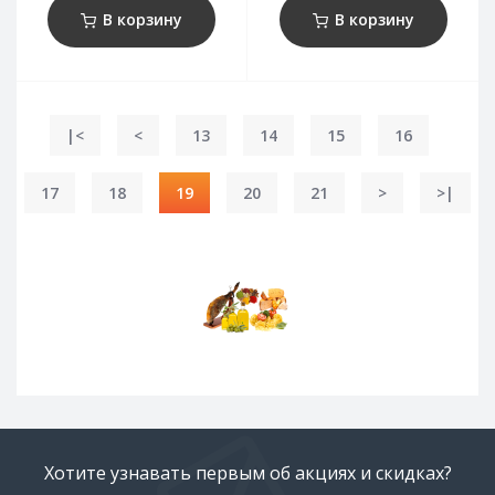
В корзину
В корзину
|<
<
13
14
15
16
17
18
19
20
21
>
>|
Хотите узнавать первым об акциях и скидках?