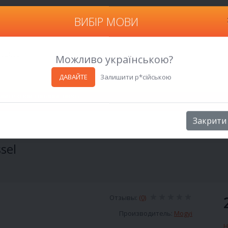
ВИБІР МОВИ
Харьков
Можливо українською?
ДАВАЙТЕ
Залишити р*сійською
jas Izesitessel
Закрити
sel
Отзывы:
(0)
Производитель:
Mogyi
Н