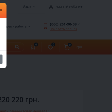
Язык
Личный кабинет
×
(066) 261-90-09
Время работы
Заказать звонок
0
0
0
0 грн.
220 220 грн.
ашли данный товар дешевле?