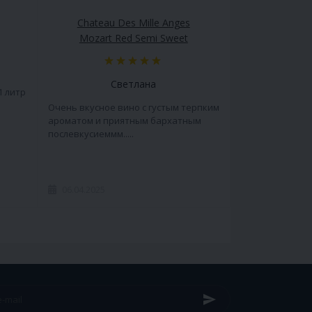
Chateau Des Mille Anges
Mozart Red Semi Sweet
Светлана
1 литр
Очень вкусное вино с густым терпким
ароматом и приятным бархатным
послевкусиеммм.....
06.04.2025