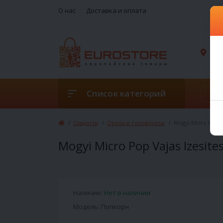
О нас
Доставка и оплата
г. 
Список категорий
Сладости
Орехи и сухофрукты
Mogyi Micro Pop Va
Mogyi Micro Pop Vajas Izesites
Наличие:
Нет в наличии
Модель: Попкорн