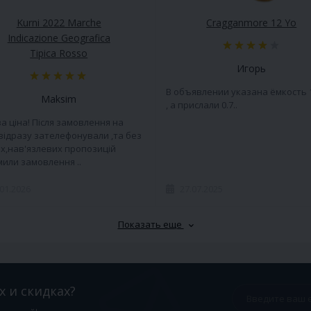
Kurni 2022 Marche
Cragganmore 12 Yo
Indicazione Geografica
Tipica Rosso
Игорь
В объявлении указана ёмкость 
Maksim
, а прислали 0.7..
а ціна! Після замовлення на
 відразу зателефонували ,та без
х,нав'язлевих пропозицій
или замовлення ..
.01.2026
27.07.2025
Показать еще
х и скидках?