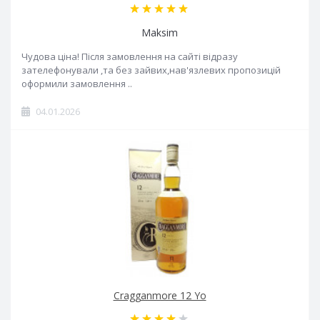
Maksim
Чудова ціна! Після замовлення на сайті відразу
зателефонували ,та без зайвих,нав'язлевих пропозицій
оформили замовлення ..
04.01.2026
Cragganmore 12 Yo