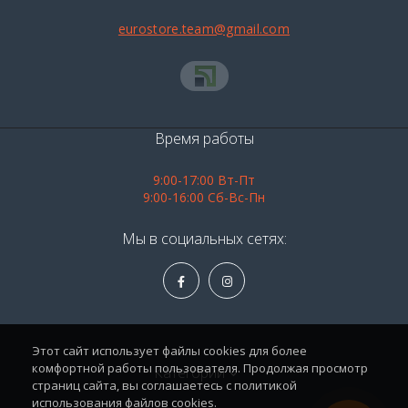
eurostore.team@gmail.com
Время работы
9:00-17:00 Вт-Пт
9:00-16:00 Сб-Вс-Пн
Мы в социальных сетях:
Этот сайт использует файлы cookies для более
комфортной работы пользователя. Продолжая просмотр
Категории
страниц сайта, вы соглашаетесь с политикой
использования файлов cookies.