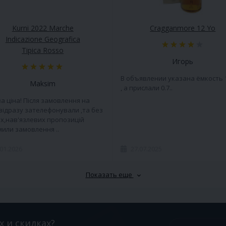
Kurni 2022 Marche
Cragganmore 12 Yo
Indicazione Geografica
Tipica Rosso
Игорь
В объявлении указана ёмкость 
Maksim
, а прислали 0.7..
а ціна! Після замовлення на
 відразу зателефонували ,та без
х,нав'язлевих пропозицій
или замовлення ..
.01.2026
27.07.2025
Показать еще
х и скидках?