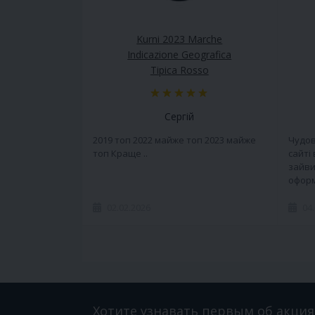
Kurni 2023 Marche
Indicazione Geografica
Tipica Rosso
Сергій
2019 топ 2022 майже топ 2023 майже
Чудов
топ Краще ..
сайті
зайви
оформ
02.02.2026
04
Хотите узнавать первым об акция