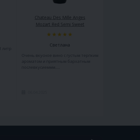
Chateau Des Mille Anges
Mozart Red Semi Sweet
Светлана
1 литр
Очень вкусное вино с густым терпким
ароматом и приятным бархатным
послевкусиеммм.....
06.04.2025