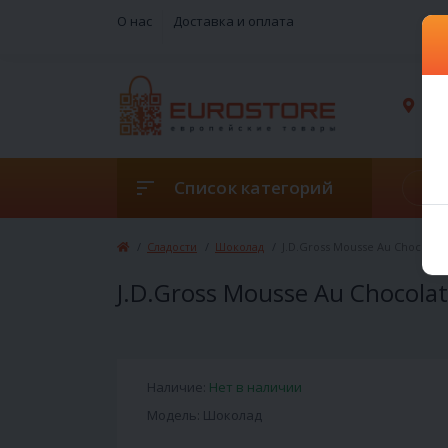
О нас
Доставка и оплата
г. 
Список категорий
Сладости
Шоколад
J.D.Gross Mousse Au Chocolat 
J.D.Gross Mousse Au Chocolat
Наличие:
Нет в наличии
Модель: Шоколад