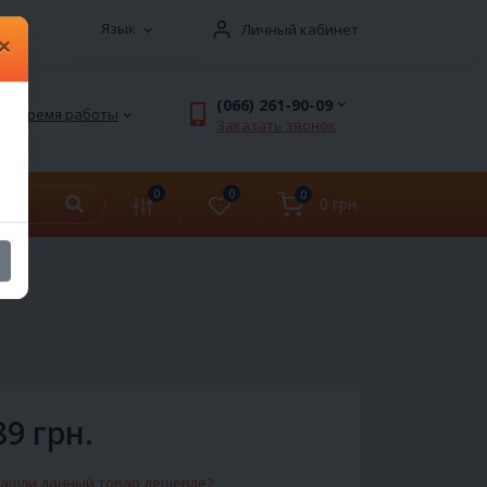
Язык
Личный кабинет
×
(066) 261-90-09
Время работы
Заказать звонок
0
0
0
0 грн.
89 грн.
ашли данный товар дешевле?