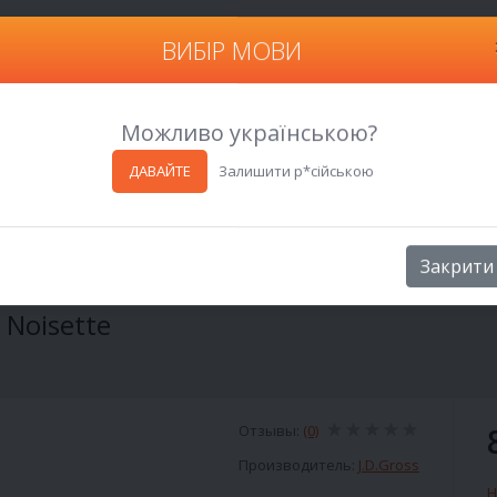
ВИБІР МОВИ
Харьков
Можливо українською?
ДАВАЙТЕ
Залишити р*сійською
Noisette
Закрити
 Noisette
Отзывы:
(0)
Производитель:
J.D.Gross
Н