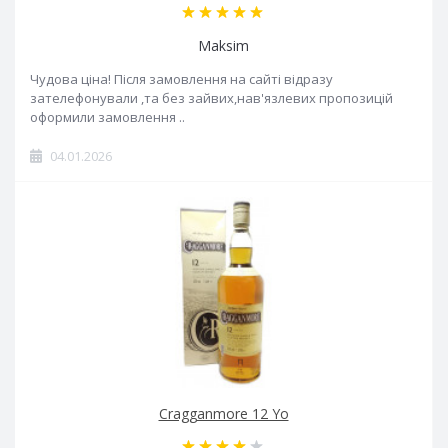
Maksim
Чудова ціна! Після замовлення на сайті відразу
зателефонували ,та без зайвих,нав'язлевих пропозицій
оформили замовлення ..
04.01.2026
Cragganmore 12 Yo