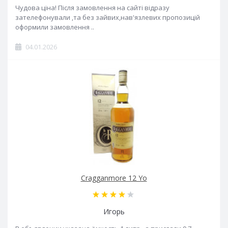
Чудова ціна! Після замовлення на сайті відразу
зателефонували ,та без зайвих,нав'язлевих пропозицій
оформили замовлення ..
04.01.2026
Cragganmore 12 Yo
Игорь