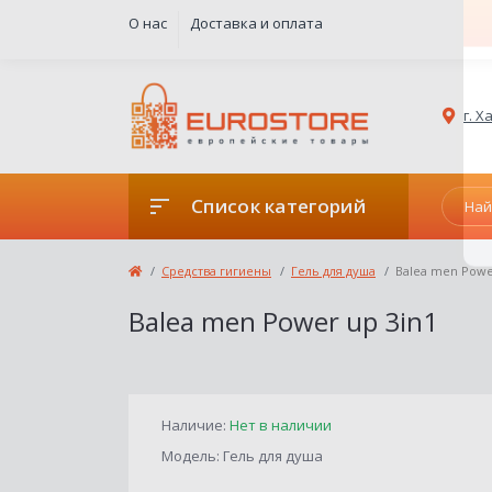
О нас
Доставка и оплата
г. 
Список категорий
Средства гигиены
Гель для душа
Balea men Powe
Balea men Power up 3in1
Наличие:
Нет в наличии
Модель: Гель для душа