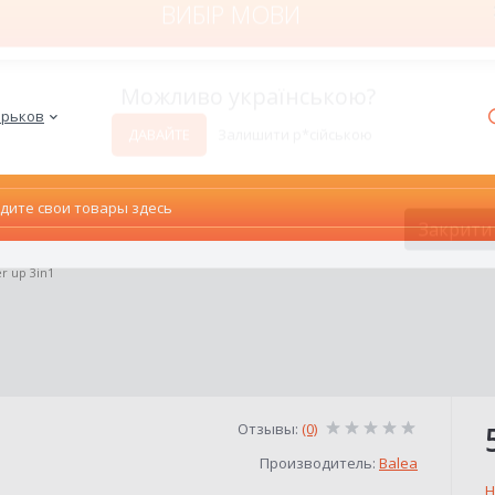
ВИБІР МОВИ
Харьков
Можливо українською?
ДАВАЙТЕ
Залишити р*сійською
r up 3in1
Закрити
Отзывы:
(0)
Производитель:
Balea
Н