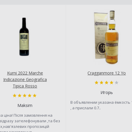
Kurni 2022 Marche
Cragganmore 12 Yo
Indicazione Geografica
Tipica Rosso
Игорь
В объявлении указана ёмкость 
Maksim
, а прислали 0.7..
а ціна! Після замовлення на
 відразу зателефонували ,та без
х,нав'язлевих пропозицій
или замовлення ..