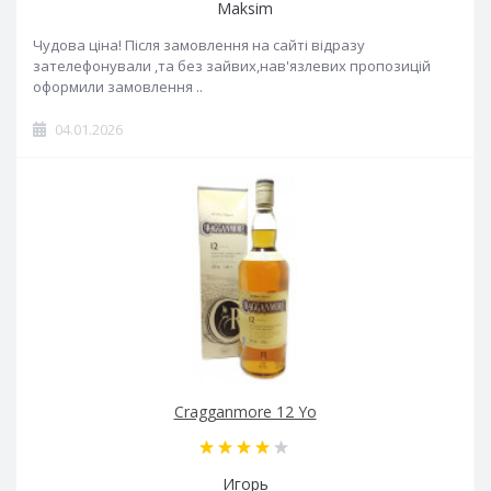
Maksim
Чудова ціна! Після замовлення на сайті відразу
зателефонували ,та без зайвих,нав'язлевих пропозицій
оформили замовлення ..
04.01.2026
Cragganmore 12 Yo
Игорь