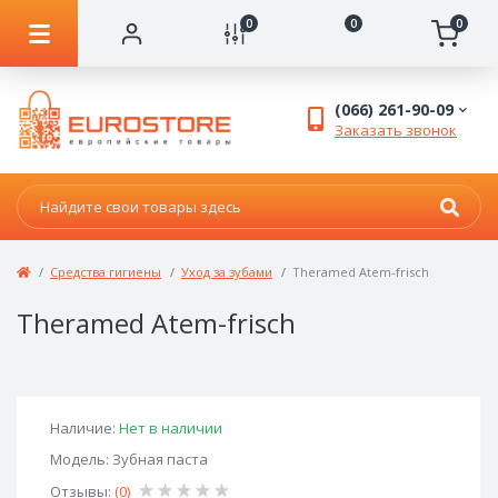
0
0
0
(066) 261-90-09
Заказать звонок
Средства гигиены
Уход за зубами
Theramed Atem-frisch
Theramed Atem-frisch
Наличие:
Нет в наличии
Модель: Зубная паста
Отзывы:
(0)