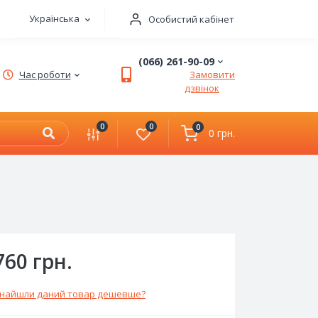
Українська
Особистий кабінет
(066) 261-90-09
Час роботи
Замовити
дзвінок
0
0
0
0 грн.
760 грн.
найшли даний товар дешевше?