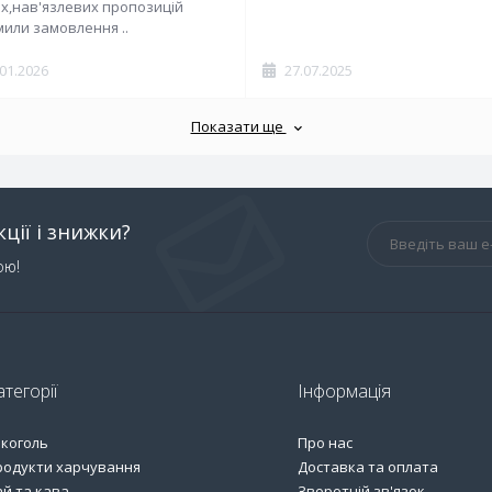
х,нав'язлевих пропозицій
или замовлення ..
.01.2026
27.07.2025
Показати ще
ції і знижки?
ою!
атегорії
Інформація
лкоголь
Про нас
родукти харчування
Доставка та оплата
й та кава
Зворотній зв'язок