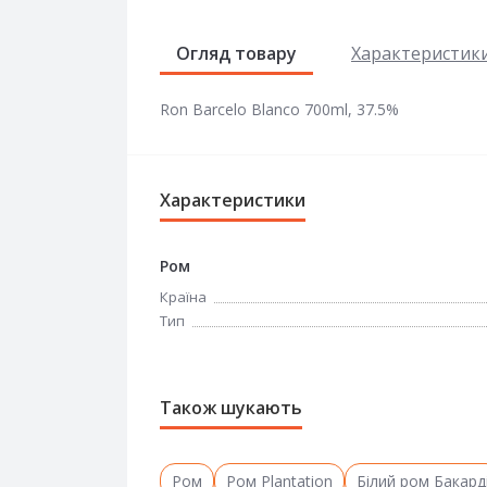
Огляд товару
Характеристик
Ron Barcelo Blanco 700ml, 37.5%
Характеристики
Ром
Країна
Тип
Також шукають
Ром
Ром Plantation
Білий ром Бакард