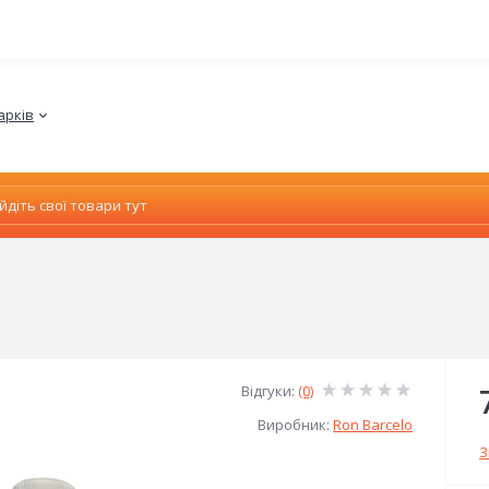
арків
Відгуки:
(0)
Виробник:
Ron Barcelo
З