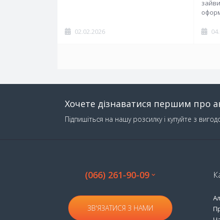
зайви
оформ
02.02.2026
04
Хочете дізнаватися першим про ак
Підпишіться на нашу розсилку і купуйте з вигод
(066) 261-90-09
К
А
ЗВ'ЯЗАТИСЯ З НАМИ
П
Ча