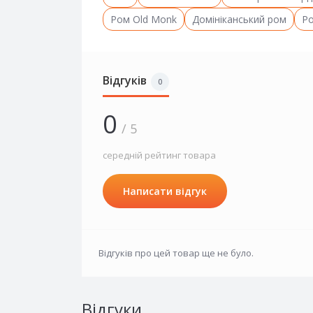
Ром Old Monk
Домініканський ром
Р
Відгуків
0
0
/ 5
середній рейтинг товара
Написати відгук
Відгуків про цей товар ще не було.
Відгуки