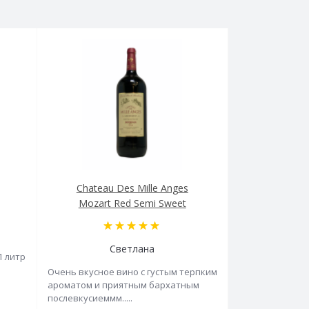
Chateau Des Mille Anges
Mozart Red Semi Sweet
Светлана
1 литр
Очень вкусное вино с густым терпким
ароматом и приятным бархатным
послевкусиеммм.....