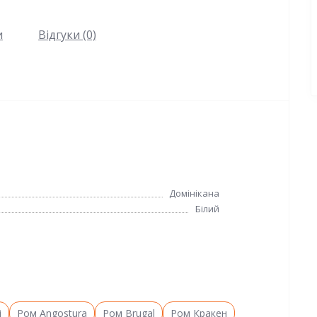
и
Відгуки (0)
Домінікана
Білий
і
Ром Angostura
Ром Brugal
Ром Кракен