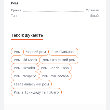
Ром
Країна
Франція
Тип
Білий
Також шукають
Ром
Чорний ром
Ром Plantation
Ром Old Monk
Домініканський ром
Ром Dictador
Ром Flor de Cana
Ром Pampero
Ром Ron Zacapa
Гватемальський ром
Ром з Тринідаду та Тобаго