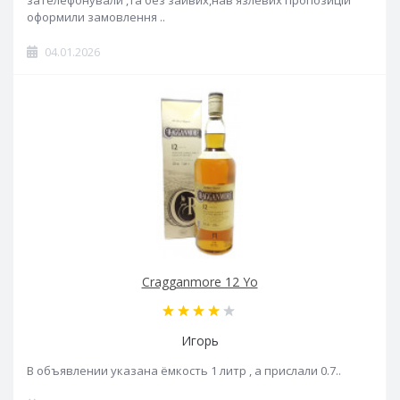
зателефонували ,та без зайвих,нав'язлевих пропозицій
оформили замовлення ..
04.01.2026
Cragganmore 12 Yo
Игорь
В объявлении указана ёмкость 1 литр , а прислали 0.7..