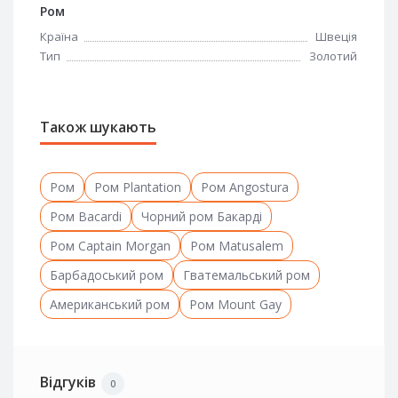
Ром
Країна
Швеція
Тип
Золотий
Також шукають
Ром
Ром Plantation
Ром Angostura
Ром Bacardi
Чорний ром Бакарді
Ром Captain Morgan
Ром Matusalem
Барбадоський ром
Гватемальський ром
Американський ром
Ром Mount Gay
Відгуків
0