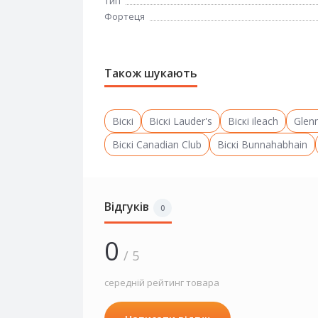
Тип
Фортеця
Також шукають
Віскі
Віскі Lauder's
Віскі ileach
Glen
Віскі Canadian Club
Віскі Bunnahabhain
Відгуків
0
0
/ 5
середній рейтинг товара