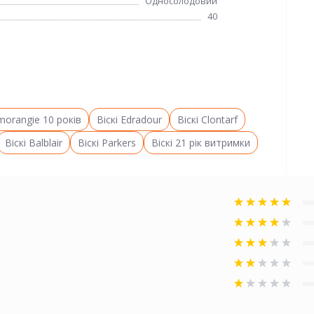
Односолодовий
40
morangie 10 років
Віскі Edradour
Віскі Clontarf
Віскі Balblair
Віскі Parkers
Віскі 21 рік витримки