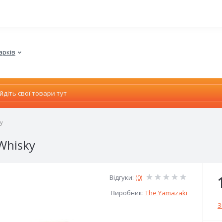
арків
ky
Whisky
Відгуки:
(0)
Виробник:
The Yamazaki
З