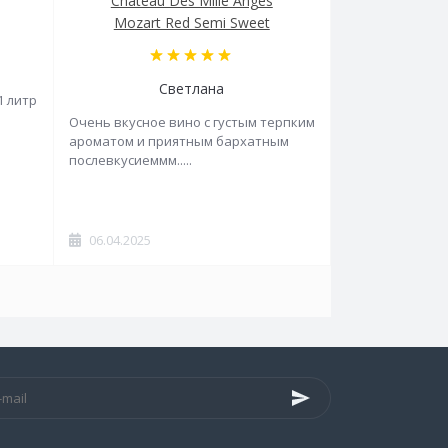
Chateau Des Mille Anges
Mozart Red Semi Sweet
Светлана
1 литр
Очень вкусное вино с густым терпким
ароматом и приятным бархатным
послевкусиеммм.....
06.04.2025