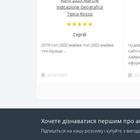
Kurni 2023 Marche
Indicazione Geografica
Tipica Rosso
Сергій
2019 топ 2022 майже топ 2023 майже
Чудов
топ Краще ..
сайті
зайви
оформ
02.02.2026
04
Хочете дізнаватися першим про ак
Підпишіться на нашу розсилку і купуйте з вигод