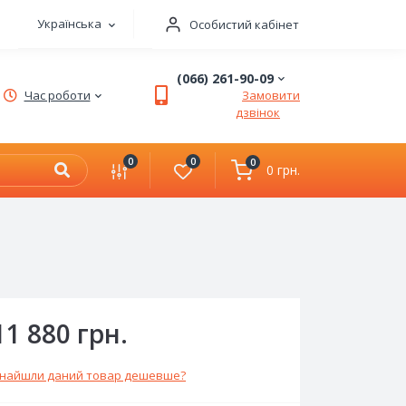
Українська
Особистий кабінет
(066) 261-90-09
Час роботи
Замовити
дзвінок
0
0
0
0 грн.
11 880 грн.
найшли даний товар дешевше?