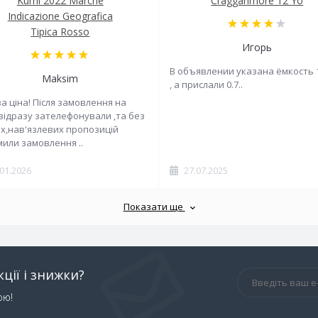
Kurni 2022 Marche
Cragganmore 12 Yo
Indicazione Geografica
Tipica Rosso
Игорь
В объявлении указана ёмкость 
Maksim
, а прислали 0.7..
а ціна! Після замовлення на
 відразу зателефонували ,та без
х,нав'язлевих пропозицій
или замовлення ..
.01.2026
27.07.2025
Показати ще
ції і знижки?
ою!